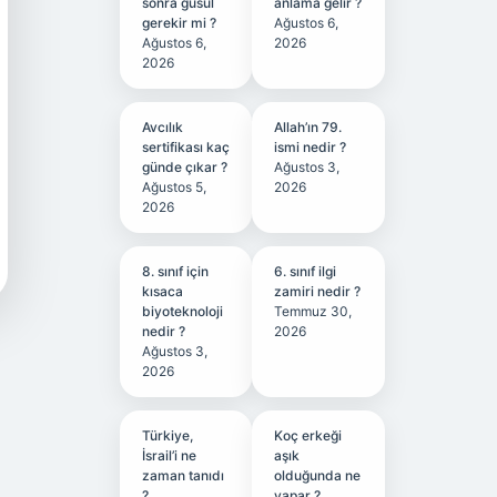
sonra gusül
anlama gelir ?
gerekir mi ?
Ağustos 6,
Ağustos 6,
2026
2026
Avcılık
Allah’ın 79.
sertifikası kaç
ismi nedir ?
günde çıkar ?
Ağustos 3,
Ağustos 5,
2026
2026
8. sınıf için
6. sınıf ilgi
kısaca
zamiri nedir ?
biyoteknoloji
Temmuz 30,
nedir ?
2026
Ağustos 3,
2026
Türkiye,
Koç erkeği
İsrail’i ne
aşık
zaman tanıdı
olduğunda ne
?
yapar ?