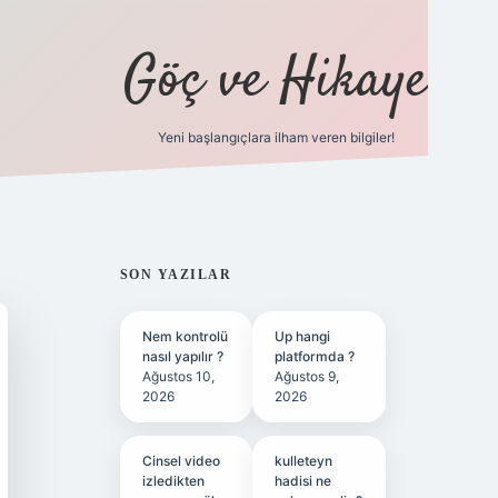
Göç ve Hikaye
Yeni başlangıçlara ilham veren bilgiler!
ilbet bahis sitesi
SIDEBAR
SON YAZILAR
Nem kontrolü
Up hangi
nasıl yapılır ?
platformda ?
Ağustos 10,
Ağustos 9,
2026
2026
Cinsel video
kulleteyn
izledikten
hadisi ne