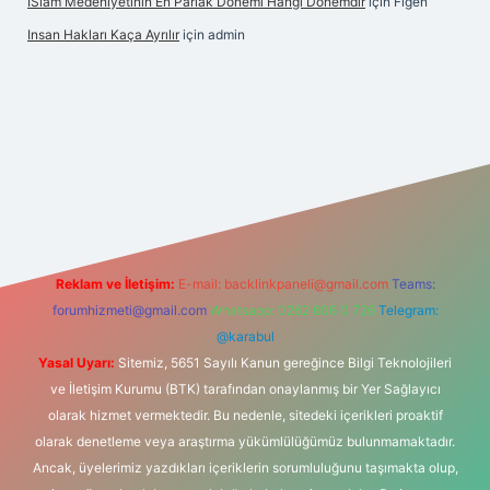
İSlam Medeniyetinin En Parlak Dönemi Hangi Dönemdir
için
Figen
Insan Hakları Kaça Ayrılır
için
admin
his sitesi
Reklam ve İletişim:
E-mail:
backlinkpaneli@gmail.com
Teams:
forumhizmeti@gmail.com
Whatsapp: 0262 606 0 726
Telegram:
@karabul
Yasal Uyarı:
Sitemiz, 5651 Sayılı Kanun gereğince Bilgi Teknolojileri
ve İletişim Kurumu (BTK) tarafından onaylanmış bir Yer Sağlayıcı
olarak hizmet vermektedir. Bu nedenle, sitedeki içerikleri proaktif
olarak denetleme veya araştırma yükümlülüğümüz bulunmamaktadır.
Ancak, üyelerimiz yazdıkları içeriklerin sorumluluğunu taşımakta olup,