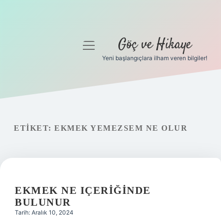
Göç ve Hikaye
menüyü
aç
Yeni başlangıçlara ilham veren bilgiler!
Anasayfa
Gizlilik Politikası
Yasal Uyarı
ETIKET:
EKMEK YEMEZSEM NE OLUR
Hakkımızda
EKMEK NE IÇERIĞINDE
BULUNUR
Tarih: Aralık 10, 2024