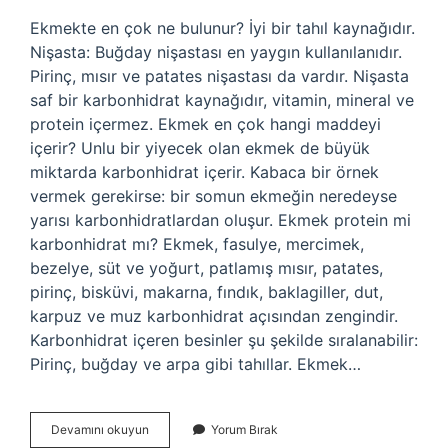
Ekmekte en çok ne bulunur? İyi bir tahıl kaynağıdır.
Nişasta: Buğday nişastası en yaygın kullanılanıdır.
Pirinç, mısır ve patates nişastası da vardır. Nişasta
saf bir karbonhidrat kaynağıdır, vitamin, mineral ve
protein içermez. Ekmek en çok hangi maddeyi
içerir? Unlu bir yiyecek olan ekmek de büyük
miktarda karbonhidrat içerir. Kabaca bir örnek
vermek gerekirse: bir somun ekmeğin neredeyse
yarısı karbonhidratlardan oluşur. Ekmek protein mi
karbonhidrat mı? Ekmek, fasulye, mercimek,
bezelye, süt ve yoğurt, patlamış mısır, patates,
pirinç, bisküvi, makarna, fındık, baklagiller, dut,
karpuz ve muz karbonhidrat açısından zengindir.
Karbonhidrat içeren besinler şu şekilde sıralanabilir:
Pirinç, buğday ve arpa gibi tahıllar. Ekmek…
Ekmek
Devamını okuyun
Yorum Bırak
Ne