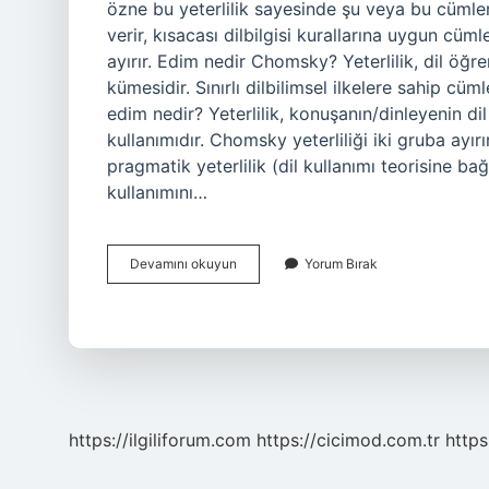
özne bu yeterlilik sayesinde şu veya bu cümlen
verir, kısacası dilbilgisi kurallarına uygun cüm
ayırır. Edim nedir Chomsky? Yeterlilik, dil öğrene
kümesidir. Sınırlı dilbilimsel ilkelere sahip cü
edim nedir? Yeterlilik, konuşanın/dinleyenin dil
kullanımıdır. Chomsky yeterliliği iki gruba ayırır:
pragmatik yeterlilik (dil kullanımı teorisine bağlı
kullanımını…
Edim
Devamını okuyun
Yorum Bırak
Ne
Demek
Dil
Bilim
https://ilgiliforum.com
https://cicimod.com.tr
https