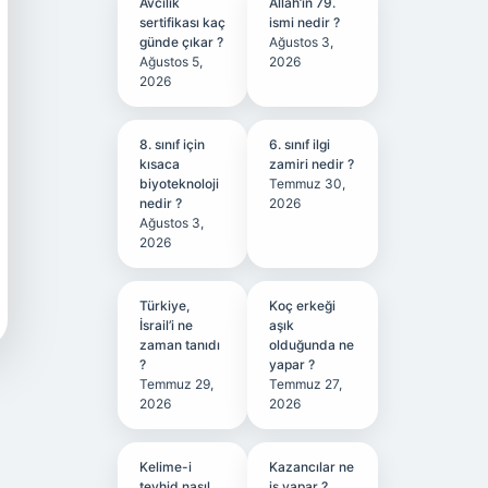
Avcılık
Allah’ın 79.
sertifikası kaç
ismi nedir ?
günde çıkar ?
Ağustos 3,
Ağustos 5,
2026
2026
8. sınıf için
6. sınıf ilgi
kısaca
zamiri nedir ?
biyoteknoloji
Temmuz 30,
nedir ?
2026
Ağustos 3,
2026
Türkiye,
Koç erkeği
İsrail’i ne
aşık
zaman tanıdı
olduğunda ne
?
yapar ?
Temmuz 29,
Temmuz 27,
2026
2026
Kelime-i
Kazancılar ne
tevhid nasıl
iş yapar ?