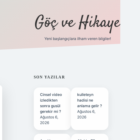
Göç ve Hikaye
Yeni başlangıçlara ilham veren bilgiler!
ilbet bahis sitesi
SIDEBAR
SON YAZILAR
Cinsel video
kulleteyn
izledikten
hadisi ne
sonra gusül
anlama gelir ?
gerekir mi ?
Ağustos 6,
Ağustos 6,
2026
2026