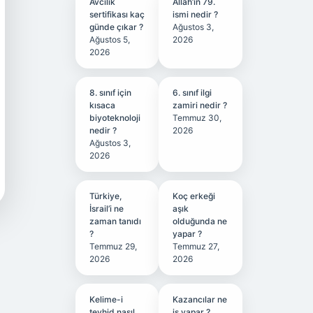
Avcılık
Allah’ın 79.
sertifikası kaç
ismi nedir ?
günde çıkar ?
Ağustos 3,
Ağustos 5,
2026
2026
8. sınıf için
6. sınıf ilgi
kısaca
zamiri nedir ?
biyoteknoloji
Temmuz 30,
nedir ?
2026
Ağustos 3,
2026
Türkiye,
Koç erkeği
İsrail’i ne
aşık
zaman tanıdı
olduğunda ne
?
yapar ?
Temmuz 29,
Temmuz 27,
2026
2026
Kelime-i
Kazancılar ne
tevhid nasıl
iş yapar ?