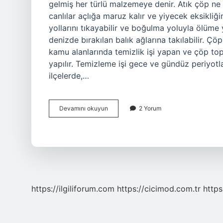
gelmiş her türlü malzemeye denir. Atık çöp ne
canlılar açlığa maruz kalır ve yiyecek eksikliğ
yollarını tıkayabilir ve boğulma yoluyla ölüme
denizde bırakılan balık ağlarına takılabilir. Çö
kamu alanlarında temizlik işi yapan ve çöp topl
yapılır. Temizleme işi gece ve gündüz periyotla
ilçelerde,…
Çöp
Devamını okuyun
2 Yorum
Sorunu
Nedir
https://ilgiliforum.com
https://cicimod.com.tr
https