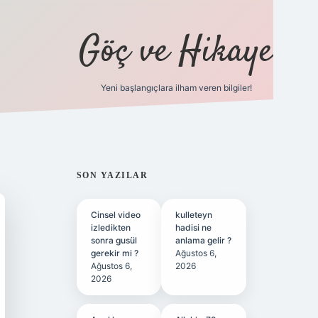
Göç ve Hikaye
Yeni başlangıçlara ilham veren bilgiler!
ilbet bahis sitesi
SIDEBAR
SON YAZILAR
Cinsel video
kulleteyn
izledikten
hadisi ne
sonra gusül
anlama gelir ?
gerekir mi ?
Ağustos 6,
Ağustos 6,
2026
2026