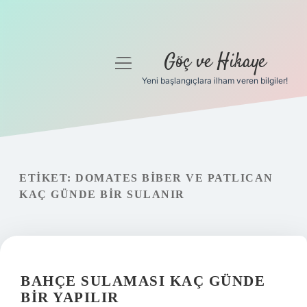
Göç ve Hikaye
menüyü
aç
Yeni başlangıçlara ilham veren bilgiler!
Anasayfa
Gizlilik Politikası
Yasal Uyarı
ETIKET:
DOMATES BIBER VE PATLICAN
KAÇ GÜNDE BIR SULANIR
Hakkımızda
BAHÇE SULAMASI KAÇ GÜNDE
BIR YAPILIR