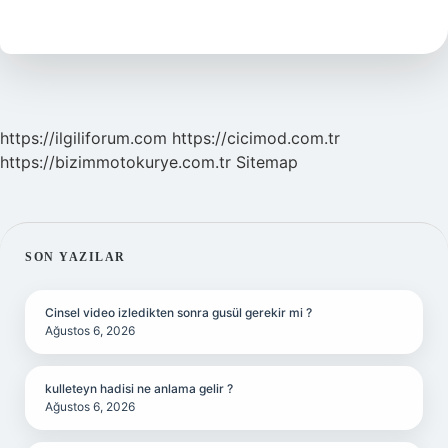
Kaç
Günde
Bir
Yapılır
https://ilgiliforum.com
https://cicimod.com.tr
https://bizimmotokurye.com.tr
Sitemap
SIDEBAR
SON YAZILAR
Cinsel video izledikten sonra gusül gerekir mi ?
Ağustos 6, 2026
kulleteyn hadisi ne anlama gelir ?
Ağustos 6, 2026