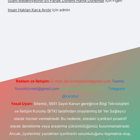
İSlam Medeniyetinin En Parlak Dönemi Hangi Dönemdir
için
Figen
Insan Hakları Kaça Ayrılır
için
admin
ahis sitesi
Reklam ve İletişim:
E-mail:
backlinkpaneli@gmail.com
Teams:
forumhizmeti@gmail.com
Whatsapp: 0262 606 0 726
Telegram:
@karabul
Yasal Uyarı:
Sitemiz, 5651 Sayılı Kanun gereğince Bilgi Teknolojileri
ve İletişim Kurumu (BTK) tarafından onaylanmış bir Yer Sağlayıcı
olarak hizmet vermektedir. Bu nedenle, sitedeki içerikleri proaktif
olarak denetleme veya araştırma yükümlülüğümüz bulunmamaktadır.
Ancak, üyelerimiz yazdıkları içeriklerin sorumluluğunu taşımakta olup,