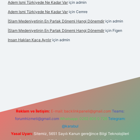
Adem Ismi Türkiyede Ne Kadar Var
için
admin
Adem Ismi Türkiyede Ne Kadar Var
için
Cemre
İSlam Medeniyetinin En Parlak Dönemi Hangi Dönemdir
için
admin
İSlam Medeniyetinin En Parlak Dönemi Hangi Dönemdir
için
Figen
Insan Hakları Kaça Ayrılır
için
admin
ahis sitesi
Reklam ve İletişim:
E-mail:
backlinkpaneli@gmail.com
Teams:
forumhizmeti@gmail.com
Whatsapp: 0262 606 0 726
Telegram:
@karabul
Yasal Uyarı:
Sitemiz, 5651 Sayılı Kanun gereğince Bilgi Teknolojileri