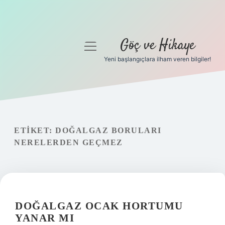
Göç ve Hikaye
menüyü
aç
Yeni başlangıçlara ilham veren bilgiler!
Anasayfa
Gizlilik Politikası
Yasal Uyarı
ETIKET:
DOĞALGAZ BORULARI
NERELERDEN GEÇMEZ
Hakkımızda
DOĞALGAZ OCAK HORTUMU
YANAR MI