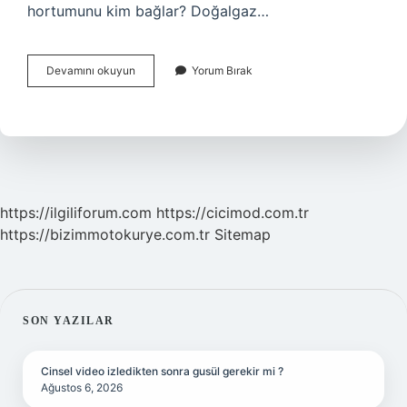
hortumunu kim bağlar? Doğalgaz…
Doğalgaz
Devamını okuyun
Yorum Bırak
Ocak
Hortumu
Yanar
Mı
https://ilgiliforum.com
https://cicimod.com.tr
https://bizimmotokurye.com.tr
Sitemap
SIDEBAR
SON YAZILAR
Cinsel video izledikten sonra gusül gerekir mi ?
Ağustos 6, 2026