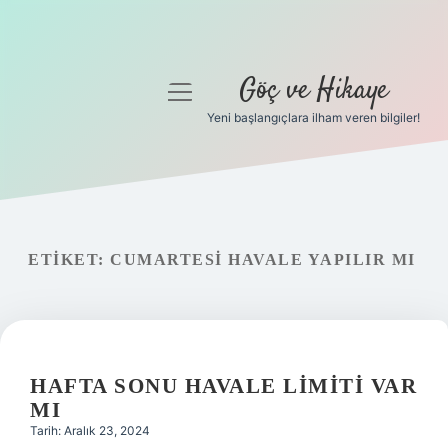
Göç ve Hikaye
menüyü
aç
Yeni başlangıçlara ilham veren bilgiler!
Anasayfa
Gizlilik Politikası
Yasal Uyarı
ETIKET:
CUMARTESI HAVALE YAPILIR MI
Hakkımızda
HAFTA SONU HAVALE LIMITI VAR
MI
Tarih: Aralık 23, 2024