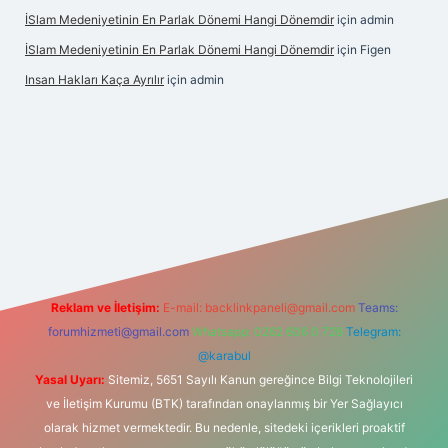
İSlam Medeniyetinin En Parlak Dönemi Hangi Dönemdir
için
admin
İSlam Medeniyetinin En Parlak Dönemi Hangi Dönemdir
için
Figen
Insan Hakları Kaça Ayrılır
için
admin
his sitesi
Reklam ve İletişim:
E-mail:
backlinkpaneli@gmail.com
Teams:
forumhizmeti@gmail.com
Whatsapp: 0262 606 0 726
Telegram:
@karabul
Yasal Uyarı:
Sitemiz, 5651 Sayılı Kanun gereğince Bilgi Teknolojileri
ve İletişim Kurumu (BTK) tarafından onaylanmış bir Yer Sağlayıcı
olarak hizmet vermektedir. Bu nedenle, sitedeki içerikleri proaktif