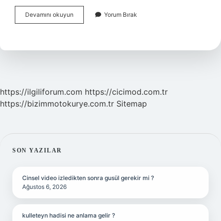
Hafta
Devamını okuyun
Yorum Bırak
Sonu
Havale
Limiti
Var
Mı
https://ilgiliforum.com
https://cicimod.com.tr
https://bizimmotokurye.com.tr
Sitemap
SIDEBAR
SON YAZILAR
Cinsel video izledikten sonra gusül gerekir mi ?
Ağustos 6, 2026
kulleteyn hadisi ne anlama gelir ?