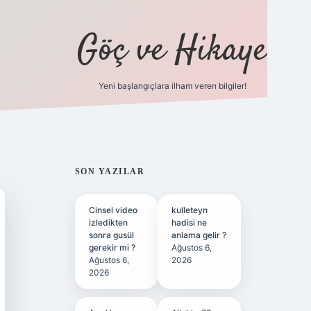
Göç ve Hikaye
Yeni başlangıçlara ilham veren bilgiler!
ilbet bahis sitesi
SIDEBAR
SON YAZILAR
Cinsel video
kulleteyn
izledikten
hadisi ne
sonra gusül
anlama gelir ?
gerekir mi ?
Ağustos 6,
Ağustos 6,
2026
2026