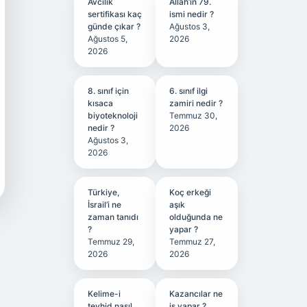
Avcılık
Allah’ın 79.
sertifikası kaç
ismi nedir ?
günde çıkar ?
Ağustos 3,
Ağustos 5,
2026
2026
8. sınıf için
6. sınıf ilgi
kısaca
zamiri nedir ?
biyoteknoloji
Temmuz 30,
nedir ?
2026
Ağustos 3,
2026
Türkiye,
Koç erkeği
İsrail’i ne
aşık
zaman tanıdı
olduğunda ne
?
yapar ?
Temmuz 29,
Temmuz 27,
2026
2026
Kelime-i
Kazancılar ne
tevhid nasıl
iş yapar ?