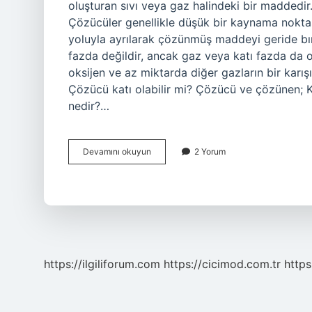
oluşturan sıvı veya gaz halindeki bir maddedir
Çözücüler genellikle düşük bir kaynama nokta
yoluyla ayrılarak çözünmüş maddeyi geride bıra
fazda değildir, ancak gaz veya katı fazda da ol
oksijen ve az miktarda diğer gazların bir kar
Çözücü katı olabilir mi? Çözücü ve çözünen; Ka
nedir?…
Çözücü
Devamını okuyun
2 Yorum
Her
Zaman
Sıvı
Mıdır
https://ilgiliforum.com
https://cicimod.com.tr
https