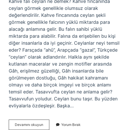
Kahve falı ceylan ne demek? Kahve fincanında
ceylan görmek genellikle olumsuz olarak
değerlendirilir. Kahve fincanında ceylan şekli
görmek genellikle falcının yüklü miktarda para
alacağı anlamına gelir. Bu falın sahibi yüklü
miktarda para alabilir. Falına da erişebilen bu kişi
diğer insanlarla da iyi geçinir. Ceylanlar neyi temsil
eder? Farsçada “ahû”, Arapçada “gazal”, Türkçede
“ceylan” olarak adlandırılır. Halkla aynı şekilde
kutlanan maceralar ve zengin motifler arasında
Gâh, erişilmez güzelliği, Gâh insanlarda bile
görülmeyen dostluğu, Gâh hakikat kahramanı
olmayı ve daha birçok imgeyi ve birçok anlamı
temsil eder. Tasavvufta ceylan ne anlama gelir?
Tasavvufun yoludur. Ceylan bunu taşır. Bu yüzden
evliyalarla özdeşleşir. Başka…
Ceylan
Devamını okuyun
Yorum Bırak
Ne