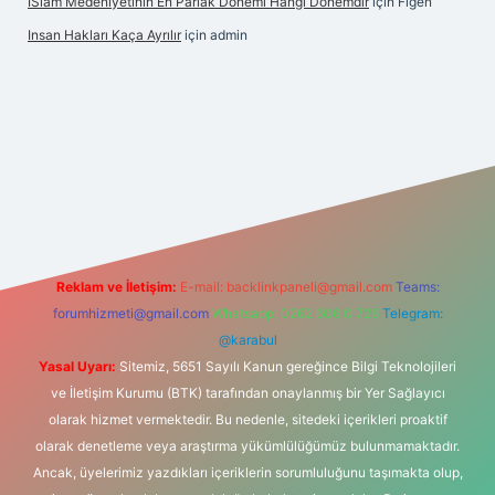
İSlam Medeniyetinin En Parlak Dönemi Hangi Dönemdir
için
Figen
Insan Hakları Kaça Ayrılır
için
admin
s sitesi
Reklam ve İletişim:
E-mail:
backlinkpaneli@gmail.com
Teams:
forumhizmeti@gmail.com
Whatsapp: 0262 606 0 726
Telegram:
@karabul
Yasal Uyarı:
Sitemiz, 5651 Sayılı Kanun gereğince Bilgi Teknolojileri
ve İletişim Kurumu (BTK) tarafından onaylanmış bir Yer Sağlayıcı
olarak hizmet vermektedir. Bu nedenle, sitedeki içerikleri proaktif
olarak denetleme veya araştırma yükümlülüğümüz bulunmamaktadır.
Ancak, üyelerimiz yazdıkları içeriklerin sorumluluğunu taşımakta olup,