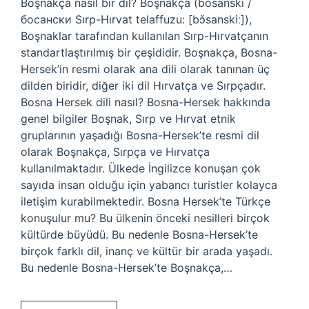
Boşnakça nasıl bir dil? Boşnakça (bosanski /
босански Sırp-Hırvat telaffuzu: [bɔ̌sanskiː]),
Boşnaklar tarafından kullanılan Sırp-Hırvatçanın
standartlaştırılmış bir çeşididir. Boşnakça, Bosna-
Hersek’in resmi olarak ana dili olarak tanınan üç
dilden biridir, diğer iki dil Hırvatça ve Sırpçadır.
Bosna Hersek dili nasıl? Bosna-Hersek hakkında
genel bilgiler Boşnak, Sırp ve Hırvat etnik
gruplarının yaşadığı Bosna-Hersek’te resmi dil
olarak Boşnakça, Sırpça ve Hırvatça
kullanılmaktadır. Ülkede İngilizce konuşan çok
sayıda insan olduğu için yabancı turistler kolayca
iletişim kurabilmektedir. Bosna Hersek’te Türkçe
konuşulur mu? Bu ülkenin önceki nesilleri birçok
kültürde büyüdü. Bu nedenle Bosna-Hersek’te
birçok farklı dil, inanç ve kültür bir arada yaşadı.
Bu nedenle Bosna-Hersek’te Boşnakça,…