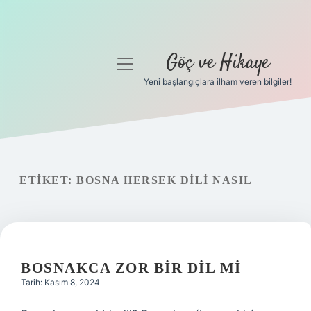
Göç ve Hikaye
menüyü
aç
Yeni başlangıçlara ilham veren bilgiler!
Anasayfa
Gizlilik Politikası
Yasal Uyarı
ETIKET:
BOSNA HERSEK DILI NASIL
Hakkımızda
BOSNAKCA ZOR BIR DIL MI
Tarih: Kasım 8, 2024