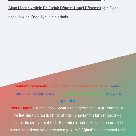
İSlam Medeniyetinin En Parlak Dönemi Hangi Dönemdir
için
Figen
Insan Hakları Kaça Ayrılır
için
admin
his sitesi
Reklam ve İletişim:
E-mail:
backlinkpaneli@gmail.com
Teams:
forumhizmeti@gmail.com
Whatsapp: 0262 606 0 726
Telegram:
@karabul
Yasal Uyarı:
Sitemiz, 5651 Sayılı Kanun gereğince Bilgi Teknolojileri
ve İletişim Kurumu (BTK) tarafından onaylanmış bir Yer Sağlayıcı
olarak hizmet vermektedir. Bu nedenle, sitedeki içerikleri proaktif
olarak denetleme veya araştırma yükümlülüğümüz bulunmamaktadır.