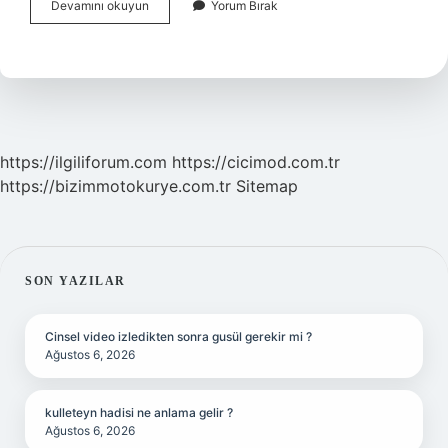
Bosnakca
Devamını okuyun
Yorum Bırak
Zor
Bir
Dil
Mi
https://ilgiliforum.com
https://cicimod.com.tr
https://bizimmotokurye.com.tr
Sitemap
SIDEBAR
SON YAZILAR
Cinsel video izledikten sonra gusül gerekir mi ?
Ağustos 6, 2026
kulleteyn hadisi ne anlama gelir ?
Ağustos 6, 2026