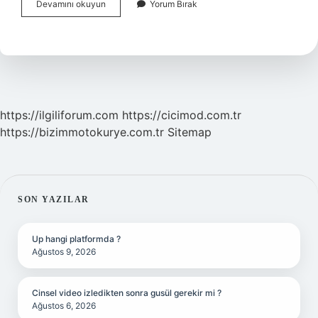
Fragman
Devamını okuyun
Yorum Bırak
Tekniği
Nedir
https://ilgiliforum.com
https://cicimod.com.tr
https://bizimmotokurye.com.tr
Sitemap
SIDEBAR
SON YAZILAR
Up hangi platformda ?
Ağustos 9, 2026
Cinsel video izledikten sonra gusül gerekir mi ?
Ağustos 6, 2026