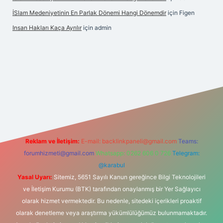
İSlam Medeniyetinin En Parlak Dönemi Hangi Dönemdir
için
Figen
Insan Hakları Kaça Ayrılır
için
admin
et bahis sitesi
Reklam ve İletişim:
E-mail:
backlinkpaneli@gmail.com
Teams:
forumhizmeti@gmail.com
Whatsapp: 0262 606 0 726
Telegram:
@karabul
Yasal Uyarı:
Sitemiz, 5651 Sayılı Kanun gereğince Bilgi Teknolojileri
ve İletişim Kurumu (BTK) tarafından onaylanmış bir Yer Sağlayıcı
olarak hizmet vermektedir. Bu nedenle, sitedeki içerikleri proaktif
olarak denetleme veya araştırma yükümlülüğümüz bulunmamaktadır.