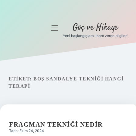
Göç ve Hikaye
menüyü
aç
Yeni başlangıçlara ilham veren bilgiler!
Anasayfa
Gizlilik Politikası
Yasal Uyarı
ETIKET:
BOŞ SANDALYE TEKNIĞI HANGI
TERAPI
Hakkımızda
FRAGMAN TEKNIĞI NEDIR
Tarih: Ekim 24, 2024