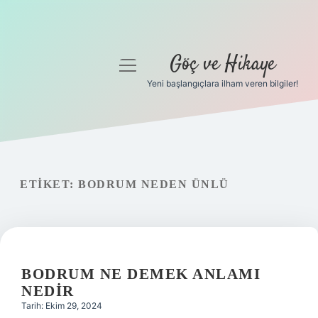
Göç ve Hikaye
menüyü
aç
Yeni başlangıçlara ilham veren bilgiler!
Anasayfa
Gizlilik Politikası
Yasal Uyarı
ETIKET:
BODRUM NEDEN ÜNLÜ
Hakkımızda
BODRUM NE DEMEK ANLAMI
NEDIR
Tarih: Ekim 29, 2024