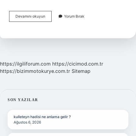
Bodrum
Devamını okuyun
Yorum Bırak
Ne
Demek
Anlamı
Nedir
https://ilgiliforum.com
https://cicimod.com.tr
https://bizimmotokurye.com.tr
Sitemap
SIDEBAR
SON YAZILAR
kulleteyn hadisi ne anlama gelir ?
Ağustos 6, 2026