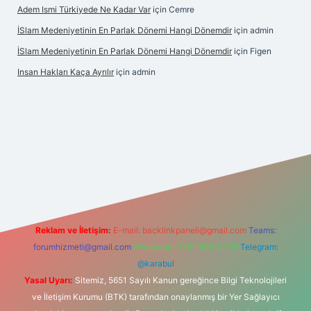
Adem Ismi Türkiyede Ne Kadar Var
için
Cemre
İSlam Medeniyetinin En Parlak Dönemi Hangi Dönemdir
için
admin
İSlam Medeniyetinin En Parlak Dönemi Hangi Dönemdir
için
Figen
Insan Hakları Kaça Ayrılır
için
admin
ahis sitesi
Reklam ve İletişim:
E-mail:
backlinkpaneli@gmail.com
Teams:
forumhizmeti@gmail.com
Whatsapp: 0262 606 0 726
Telegram:
@karabul
Yasal Uyarı:
Sitemiz, 5651 Sayılı Kanun gereğince Bilgi Teknolojileri
ve İletişim Kurumu (BTK) tarafından onaylanmış bir Yer Sağlayıcı