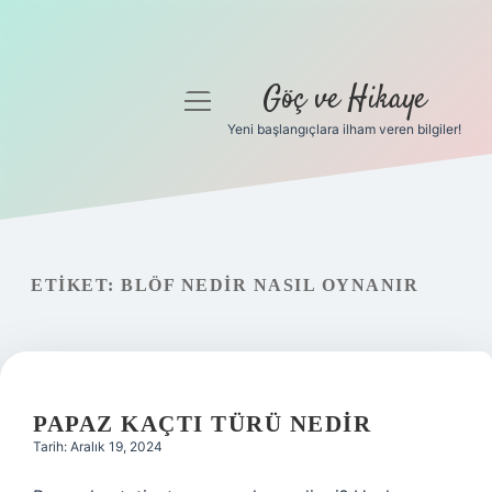
Göç ve Hikaye
menüyü
aç
Yeni başlangıçlara ilham veren bilgiler!
Anasayfa
Gizlilik Politikası
Yasal Uyarı
ETIKET:
BLÖF NEDIR NASIL OYNANIR
Hakkımızda
PAPAZ KAÇTI TÜRÜ NEDIR
Tarih: Aralık 19, 2024