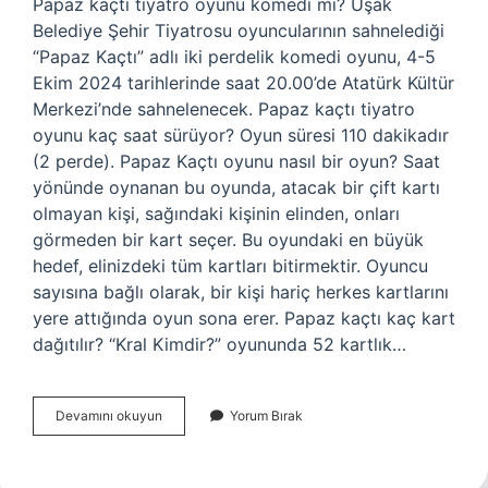
Papaz kaçtı tiyatro oyunu komedi mi? Uşak
Belediye Şehir Tiyatrosu oyuncularının sahnelediği
“Papaz Kaçtı” adlı iki perdelik komedi oyunu, 4-5
Ekim 2024 tarihlerinde saat 20.00’de Atatürk Kültür
Merkezi’nde sahnelenecek. Papaz kaçtı tiyatro
oyunu kaç saat sürüyor? Oyun süresi 110 dakikadır
(2 perde). Papaz Kaçtı oyunu nasıl bir oyun? Saat
yönünde oynanan bu oyunda, atacak bir çift kartı
olmayan kişi, sağındaki kişinin elinden, onları
görmeden bir kart seçer. Bu oyundaki en büyük
hedef, elinizdeki tüm kartları bitirmektir. Oyuncu
sayısına bağlı olarak, bir kişi hariç herkes kartlarını
yere attığında oyun sona erer. Papaz kaçtı kaç kart
dağıtılır? “Kral Kimdir?” oyununda 52 kartlık…
Papaz
Devamını okuyun
Yorum Bırak
Kaçtı
Türü
Nedir