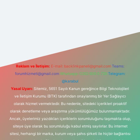
ahis sitesi
Reklam ve İletişim:
E-mail:
backlinkpaneli@gmail.com
Teams:
forumhizmeti@gmail.com
Whatsapp: 0262 606 0 726
Telegram:
@karabul
Yasal Uyarı:
Sitemiz, 5651 Sayılı Kanun gereğince Bilgi Teknolojileri
ve İletişim Kurumu (BTK) tarafından onaylanmış bir Yer Sağlayıcı
olarak hizmet vermektedir. Bu nedenle, sitedeki içerikleri proaktif
olarak denetleme veya araştırma yükümlülüğümüz bulunmamaktadır.
Ancak, üyelerimiz yazdıkları içeriklerin sorumluluğunu taşımakta olup,
siteye üye olarak bu sorumluluğu kabul etmiş sayılırlar. Bu internet
sitesi, herhangi bir marka, kurum veya şahıs şirketi ile hiçbir bağlantısı