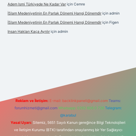
Adem Ismi Türkiyede Ne Kadar Var
için
Cemre
İSlam Medeniyetinin En Parlak Dönemi Hangi Dönemdir
için
admin
İSlam Medeniyetinin En Parlak Dönemi Hangi Dönemdir
için
Figen
Insan Hakları Kaça Ayrılır
için
admin
his sitesi
Reklam ve İletişim:
E-mail:
backlinkpaneli@gmail.com
Teams:
forumhizmeti@gmail.com
Whatsapp: 0262 606 0 726
Telegram:
@karabul
Yasal Uyarı:
Sitemiz, 5651 Sayılı Kanun gereğince Bilgi Teknolojileri
ve İletişim Kurumu (BTK) tarafından onaylanmış bir Yer Sağlayıcı