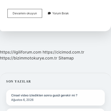
Tomografide
Devamını okuyun
Yorum Bırak
Tümör
Çıkar
Mı
https://ilgiliforum.com
https://cicimod.com.tr
https://bizimmotokurye.com.tr
Sitemap
SIDEBAR
SON YAZILAR
Cinsel video izledikten sonra gusül gerekir mi ?
Ağustos 6, 2026