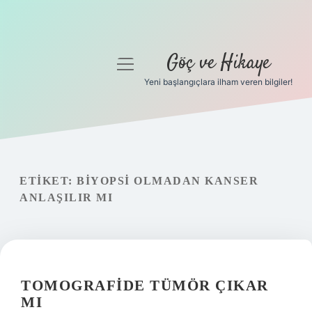
Göç ve Hikaye
menüyü
aç
Yeni başlangıçlara ilham veren bilgiler!
Anasayfa
Gizlilik Politikası
Yasal Uyarı
ETIKET:
BIYOPSI OLMADAN KANSER
ANLAŞILIR MI
Hakkımızda
TOMOGRAFIDE TÜMÖR ÇIKAR
MI