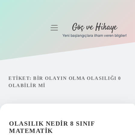
Göç ve Hikaye
menüyü
aç
Yeni başlangıçlara ilham veren bilgiler!
Anasayfa
Gizlilik Politikası
Yasal Uyarı
ETIKET:
BIR OLAYIN OLMA OLASILIĞI 0
OLABILIR MI
Hakkımızda
OLASILIK NEDIR 8 SINIF
MATEMATIK