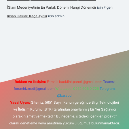
İSlam Medeniyetinin En Parlak Dönemi Hangi Dönemdir
için
Figen
Insan Hakları Kaça Ayrılır
için
admin
his sitesi
Reklam ve İletişim:
E-mail:
backlinkpaneli@gmail.com
Teams:
forumhizmeti@gmail.com
Whatsapp: 0262 606 0 726
Telegram:
@karabul
Yasal Uyarı:
Sitemiz, 5651 Sayılı Kanun gereğince Bilgi Teknolojileri
ve İletişim Kurumu (BTK) tarafından onaylanmış bir Yer Sağlayıcı
olarak hizmet vermektedir. Bu nedenle, sitedeki içerikleri proaktif
olarak denetleme veya araştırma yükümlülüğümüz bulunmamaktadır.