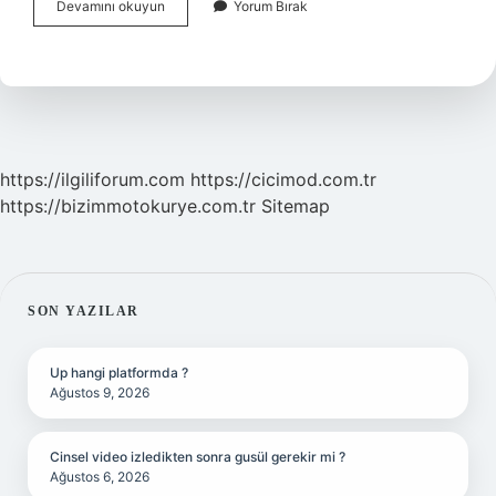
Olasılık
Devamını okuyun
Yorum Bırak
Nedir
8
Sınıf
Matematik
https://ilgiliforum.com
https://cicimod.com.tr
https://bizimmotokurye.com.tr
Sitemap
SIDEBAR
SON YAZILAR
Up hangi platformda ?
Ağustos 9, 2026
Cinsel video izledikten sonra gusül gerekir mi ?
Ağustos 6, 2026