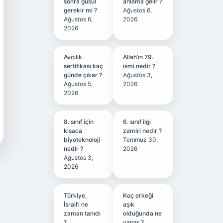
sonra gusül
anlama gelir ?
gerekir mi ?
Ağustos 6,
Ağustos 6,
2026
2026
Avcılık
Allah’ın 79.
sertifikası kaç
ismi nedir ?
günde çıkar ?
Ağustos 3,
Ağustos 5,
2026
2026
8. sınıf için
6. sınıf ilgi
kısaca
zamiri nedir ?
biyoteknoloji
Temmuz 30,
nedir ?
2026
Ağustos 3,
2026
Türkiye,
Koç erkeği
İsrail’i ne
aşık
zaman tanıdı
olduğunda ne
?
yapar ?