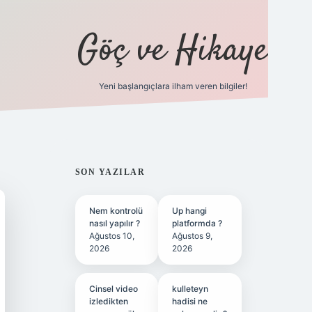
Göç ve Hikaye
Yeni başlangıçlara ilham veren bilgiler!
ilbet bahis sitesi
SIDEBAR
SON YAZILAR
Nem kontrolü
Up hangi
nasıl yapılır ?
platformda ?
Ağustos 10,
Ağustos 9,
2026
2026
Cinsel video
kulleteyn
izledikten
hadisi ne