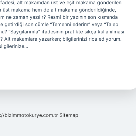
 ifadesi, alt makamdan üst ve eşit makama gönderilen
hem üst makama hem de alt makama gönderildiğinde,
erim ne zaman yazılır? Resmî bir yazının son kısmında
dile getirdiği son cümle “Temenni ederim” veya “Talep
? “Saygılarımla” ifadesinin pratikte sıkça kullanılması
k? Alt makamlara yazarken; bilgilerinizi rica ediyorum.
ilgilerinize…
://bizimmotokurye.com.tr
Sitemap