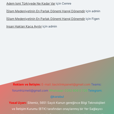
Adem Ismi Türkiyede Ne Kadar Var
için
Cemre
İSlam Medeniyetinin En Parlak Dönemi Hangi Dönemdir
için
admin
İSlam Medeniyetinin En Parlak Dönemi Hangi Dönemdir
için
Figen
Insan Hakları Kaça Ayrılır
için
admin
his sitesi
Reklam ve İletişim:
E-mail:
backlinkpaneli@gmail.com
Teams:
forumhizmeti@gmail.com
Whatsapp: 0262 606 0 726
Telegram:
@karabul
Yasal Uyarı:
Sitemiz, 5651 Sayılı Kanun gereğince Bilgi Teknolojileri
ve İletişim Kurumu (BTK) tarafından onaylanmış bir Yer Sağlayıcı