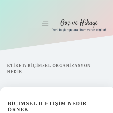
Göç ve Hikaye
menüyü
aç
Yeni başlangıçlara ilham veren bilgiler!
Anasayfa
Gizlilik Politikası
Yasal Uyarı
ETIKET:
BIÇIMSEL ORGANIZASYON
NEDIR
Hakkımızda
BIÇIMSEL ILETIŞIM NEDIR
ÖRNEK