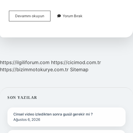
Biçimsel
Devamını okuyun
Yorum Bırak
Iletişim
Nedir
Örnek
https://ilgiliforum.com
https://cicimod.com.tr
https://bizimmotokurye.com.tr
Sitemap
SIDEBAR
SON YAZILAR
Cinsel video izledikten sonra gusül gerekir mi ?
Ağustos 6, 2026