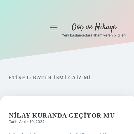
Göç ve Hikaye
menüyü
aç
Yeni başlangıçlara ilham veren bilgiler!
Anasayfa
Gizlilik Politikası
Yasal Uyarı
ETIKET:
BATUR ISMI CAIZ MI
Hakkımızda
NILAY KURANDA GEÇIYOR MU
Tarih: Aralık 10, 2024