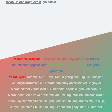
Insan Hakları Kaça Ayrılır
için
admin
his sitesi
Reklam ve İletişim:
E-mail:
backlinkpaneli@gmail.com
Teams:
forumhizmeti@gmail.com
Whatsapp: 0262 606 0 726
Telegram:
@karabul
Yasal Uyarı:
Sitemiz, 5651 Sayılı Kanun gereğince Bilgi Teknolojileri
ve İletişim Kurumu (BTK) tarafından onaylanmış bir Yer Sağlayıcı
olarak hizmet vermektedir. Bu nedenle, sitedeki içerikleri proaktif
olarak denetleme veya araştırma yükümlülüğümüz bulunmamaktadır.
Ancak, üyelerimiz yazdıkları içeriklerin sorumluluğunu taşımakta olup,
siteye üye olarak bu sorumluluğu kabul etmiş sayılırlar. Bu internet