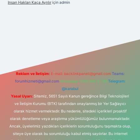
Insan Hakları Kaça Ayrılır
için
admin
his sitesi
Reklam ve İletişim:
E-mail:
backlinkpaneli@gmail.com
Teams:
forumhizmeti@gmail.com
Whatsapp: 0262 606 0 726
Telegram:
@karabul
Yasal Uyarı:
Sitemiz, 5651 Sayılı Kanun gereğince Bilgi Teknolojileri
ve İletişim Kurumu (BTK) tarafından onaylanmış bir Yer Sağlayıcı
olarak hizmet vermektedir. Bu nedenle, sitedeki içerikleri proaktif
olarak denetleme veya araştırma yükümlülüğümüz bulunmamaktadır.
Ancak, üyelerimiz yazdıkları içeriklerin sorumluluğunu taşımakta olup,
siteye üye olarak bu sorumluluğu kabul etmiş sayılırlar. Bu internet