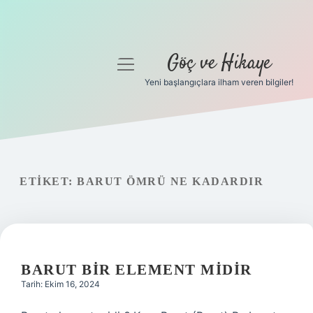
Göç ve Hikaye
menüyü
aç
Yeni başlangıçlara ilham veren bilgiler!
Anasayfa
Gizlilik Politikası
Yasal Uyarı
ETIKET:
BARUT ÖMRÜ NE KADARDIR
Hakkımızda
BARUT BIR ELEMENT MIDIR
Tarih: Ekim 16, 2024