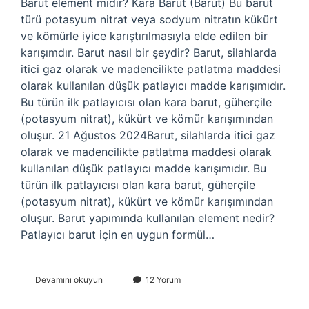
Barut element midir? Kara Barut (Barut) Bu barut
türü potasyum nitrat veya sodyum nitratın kükürt
ve kömürle iyice karıştırılmasıyla elde edilen bir
karışımdır. Barut nasıl bir şeydir? Barut, silahlarda
itici gaz olarak ve madencilikte patlatma maddesi
olarak kullanılan düşük patlayıcı madde karışımıdır.
Bu türün ilk patlayıcısı olan kara barut, güherçile
(potasyum nitrat), kükürt ve kömür karışımından
oluşur. 21 Ağustos 2024Barut, silahlarda itici gaz
olarak ve madencilikte patlatma maddesi olarak
kullanılan düşük patlayıcı madde karışımıdır. Bu
türün ilk patlayıcısı olan kara barut, güherçile
(potasyum nitrat), kükürt ve kömür karışımından
oluşur. Barut yapımında kullanılan element nedir?
Patlayıcı barut için en uygun formül…
Barut
Devamını okuyun
12 Yorum
Bir
Element