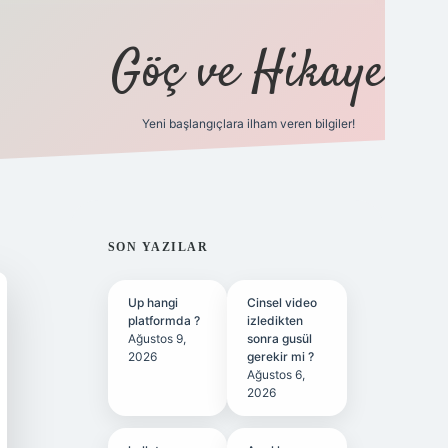
Göç ve Hikaye
Yeni başlangıçlara ilham veren bilgiler!
ilbet bahis sitesi
SIDEBAR
SON YAZILAR
Up hangi
Cinsel video
platformda ?
izledikten
Ağustos 9,
sonra gusül
2026
gerekir mi ?
Ağustos 6,
2026