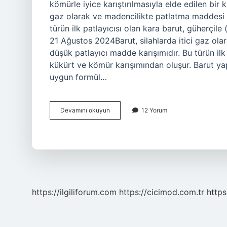
kömürle iyice karıştırılmasıyla elde edilen bir ka
gaz olarak ve madencilikte patlatma maddesi o
türün ilk patlayıcısı olan kara barut, güherçil
21 Ağustos 2024Barut, silahlarda itici gaz ola
düşük patlayıcı madde karışımıdır. Bu türün ilk
kükürt ve kömür karışımından oluşur. Barut yap
uygun formül…
Barut
Devamını okuyun
12 Yorum
Bir
Element
Midir
https://ilgiliforum.com
https://cicimod.com.tr
https