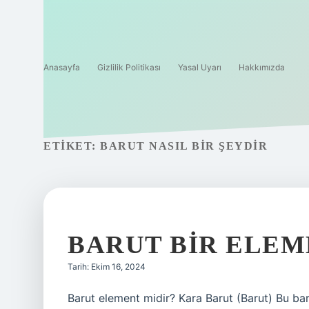
Anasayfa
Gizlilik Politikası
Yasal Uyarı
Hakkımızda
ETIKET:
BARUT NASIL BIR ŞEYDIR
BARUT BIR ELEM
Tarih: Ekim 16, 2024
Barut element midir? Kara Barut (Barut) Bu ba