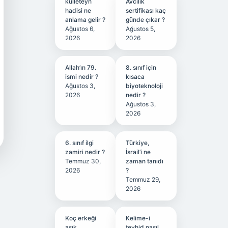
kulleteyn
Avcılık
hadisi ne
sertifikası kaç
anlama gelir ?
günde çıkar ?
Ağustos 6,
Ağustos 5,
2026
2026
Allah’ın 79.
8. sınıf için
ismi nedir ?
kısaca
Ağustos 3,
biyoteknoloji
2026
nedir ?
Ağustos 3,
2026
6. sınıf ilgi
Türkiye,
zamiri nedir ?
İsrail’i ne
Temmuz 30,
zaman tanıdı
2026
?
Temmuz 29,
2026
Koç erkeği
Kelime-i
aşık
tevhid nasıl