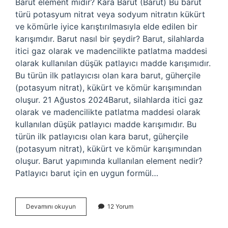
Barut element midir? Kara Barut (Barut) Bu barut
türü potasyum nitrat veya sodyum nitratın kükürt
ve kömürle iyice karıştırılmasıyla elde edilen bir
karışımdır. Barut nasıl bir şeydir? Barut, silahlarda
itici gaz olarak ve madencilikte patlatma maddesi
olarak kullanılan düşük patlayıcı madde karışımıdır.
Bu türün ilk patlayıcısı olan kara barut, güherçile
(potasyum nitrat), kükürt ve kömür karışımından
oluşur. 21 Ağustos 2024Barut, silahlarda itici gaz
olarak ve madencilikte patlatma maddesi olarak
kullanılan düşük patlayıcı madde karışımıdır. Bu
türün ilk patlayıcısı olan kara barut, güherçile
(potasyum nitrat), kükürt ve kömür karışımından
oluşur. Barut yapımında kullanılan element nedir?
Patlayıcı barut için en uygun formül…
Barut
Devamını okuyun
12 Yorum
Bir
Element