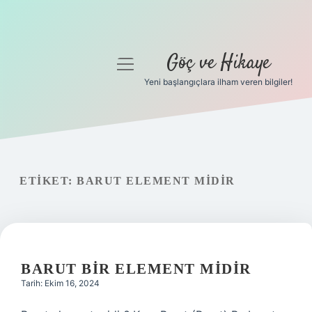
Göç ve Hikaye
menüyü
aç
Yeni başlangıçlara ilham veren bilgiler!
Anasayfa
Gizlilik Politikası
Yasal Uyarı
ETIKET:
BARUT ELEMENT MIDIR
Hakkımızda
BARUT BIR ELEMENT MIDIR
Tarih: Ekim 16, 2024