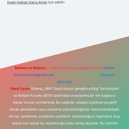
Insan Hakları Kaça Ayrılır
için
admin
his sitesi
Reklam ve İletişim:
E-mail:
backlinkpaneli@gmail.com
Teams:
forumhizmeti@gmail.com
Whatsapp: 0262 606 0 726
Telegram:
@karabul
Yasal Uyarı:
Sitemiz, 5651 Sayılı Kanun gereğince Bilgi Teknolojileri
ve İletişim Kurumu (BTK) tarafından onaylanmış bir Yer Sağlayıcı
olarak hizmet vermektedir. Bu nedenle, sitedeki içerikleri proaktif
olarak denetleme veya araştırma yükümlülüğümüz bulunmamaktadır.
Ancak, üyelerimiz yazdıkları içeriklerin sorumluluğunu taşımakta olup,
siteye üye olarak bu sorumluluğu kabul etmiş sayılırlar. Bu internet