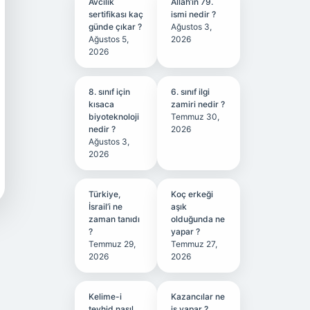
Avcılık
Allah’ın 79.
sertifikası kaç
ismi nedir ?
günde çıkar ?
Ağustos 3,
Ağustos 5,
2026
2026
8. sınıf için
6. sınıf ilgi
kısaca
zamiri nedir ?
biyoteknoloji
Temmuz 30,
nedir ?
2026
Ağustos 3,
2026
Türkiye,
Koç erkeği
İsrail’i ne
aşık
zaman tanıdı
olduğunda ne
?
yapar ?
Temmuz 29,
Temmuz 27,
2026
2026
Kelime-i
Kazancılar ne
tevhid nasıl
iş yapar ?