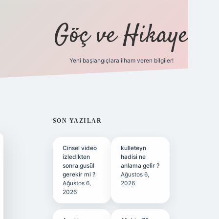
Göç ve Hikaye
Yeni başlangıçlara ilham veren bilgiler!
ilbet bahis sitesi
SIDEBAR
SON YAZILAR
Cinsel video
kulleteyn
izledikten
hadisi ne
sonra gusül
anlama gelir ?
gerekir mi ?
Ağustos 6,
Ağustos 6,
2026
2026