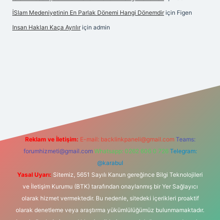
İSlam Medeniyetinin En Parlak Dönemi Hangi Dönemdir
için
Figen
Insan Hakları Kaça Ayrılır
için
admin
his sitesi
Reklam ve İletişim:
E-mail:
backlinkpaneli@gmail.com
Teams:
forumhizmeti@gmail.com
Whatsapp: 0262 606 0 726
Telegram:
@karabul
Yasal Uyarı:
Sitemiz, 5651 Sayılı Kanun gereğince Bilgi Teknolojileri
ve İletişim Kurumu (BTK) tarafından onaylanmış bir Yer Sağlayıcı
olarak hizmet vermektedir. Bu nedenle, sitedeki içerikleri proaktif
olarak denetleme veya araştırma yükümlülüğümüz bulunmamaktadır.