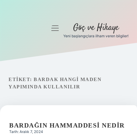
Göç ve Hikaye
menüyü
aç
Yeni başlangıçlara ilham veren bilgiler!
Anasayfa
Gizlilik Politikası
Yasal Uyarı
ETIKET:
BARDAK HANGI MADEN
YAPIMINDA KULLANILIR
Hakkımızda
BARDAĞIN HAMMADDESI NEDIR
Tarih: Aralık 7, 2024