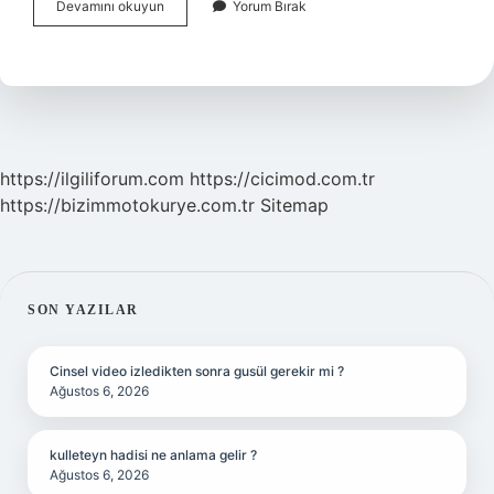
Bardağın
Devamını okuyun
Yorum Bırak
Hammaddesi
Nedir
https://ilgiliforum.com
https://cicimod.com.tr
https://bizimmotokurye.com.tr
Sitemap
SIDEBAR
SON YAZILAR
Cinsel video izledikten sonra gusül gerekir mi ?
Ağustos 6, 2026
kulleteyn hadisi ne anlama gelir ?
Ağustos 6, 2026