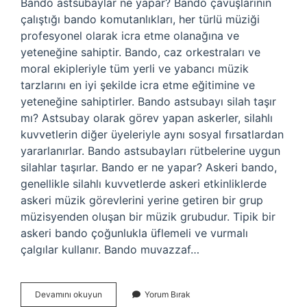
Bando astsubaylar ne yapar? Bando çavuşlarının
çalıştığı bando komutanlıkları, her türlü müziği
profesyonel olarak icra etme olanağına ve
yeteneğine sahiptir. Bando, caz orkestraları ve
moral ekipleriyle tüm yerli ve yabancı müzik
tarzlarını en iyi şekilde icra etme eğitimine ve
yeteneğine sahiptirler. Bando astsubayı silah taşır
mı? Astsubay olarak görev yapan askerler, silahlı
kuvvetlerin diğer üyeleriyle aynı sosyal fırsatlardan
yararlanırlar. Bando astsubayları rütbelerine uygun
silahlar taşırlar. Bando er ne yapar? Askeri bando,
genellikle silahlı kuvvetlerde askeri etkinliklerde
askeri müzik görevlerini yerine getiren bir grup
müzisyenden oluşan bir müzik grubudur. Tipik bir
askeri bando çoğunlukla üflemeli ve vurmalı
çalgılar kullanır. Bando muvazzaf…
Bando
Devamını okuyun
Yorum Bırak
Astsubay