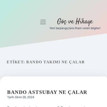
Göç ve Hikaye
menüyü
aç
Yeni başlangıçlara ilham veren bilgiler!
Anasayfa
Gizlilik Politikası
Yasal Uyarı
ETIKET:
BANDO TAKIMI NE ÇALAR
Hakkımızda
BANDO ASTSUBAY NE ÇALAR
Tarih: Ekim 26, 2024