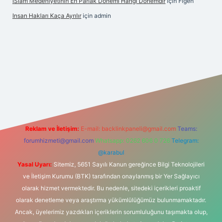
İSlam Medeniyetinin En Parlak Dönemi Hangi Dönemdir
için
Figen
Insan Hakları Kaça Ayrılır
için
admin
lbet bahis sitesi
Reklam ve İletişim:
E-mail:
backlinkpaneli@gmail.com
Teams:
forumhizmeti@gmail.com
Whatsapp: 0262 606 0 726
Telegram:
@karabul
Yasal Uyarı:
Sitemiz, 5651 Sayılı Kanun gereğince Bilgi Teknolojileri
ve İletişim Kurumu (BTK) tarafından onaylanmış bir Yer Sağlayıcı
olarak hizmet vermektedir. Bu nedenle, sitedeki içerikleri proaktif
olarak denetleme veya araştırma yükümlülüğümüz bulunmamaktadır.
Ancak, üyelerimiz yazdıkları içeriklerin sorumluluğunu taşımakta olup,