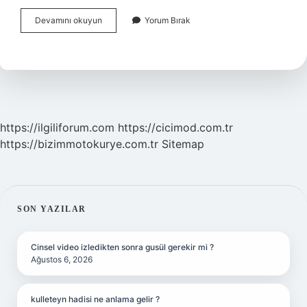
Hayata
Devamını okuyun
Yorum Bırak
Bakış
Açısı
Nedir
Sorusuna
Cevap
https://ilgiliforum.com
https://cicimod.com.tr
https://bizimmotokurye.com.tr
Sitemap
SIDEBAR
SON YAZILAR
Cinsel video izledikten sonra gusül gerekir mi ?
Ağustos 6, 2026
kulleteyn hadisi ne anlama gelir ?