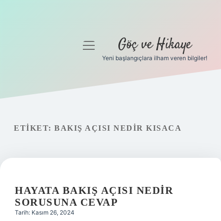
Göç ve Hikaye
menüyü
aç
Yeni başlangıçlara ilham veren bilgiler!
Anasayfa
Gizlilik Politikası
Yasal Uyarı
ETIKET:
BAKIŞ AÇISI NEDIR KISACA
Hakkımızda
HAYATA BAKIŞ AÇISI NEDIR
SORUSUNA CEVAP
Tarih: Kasım 26, 2024