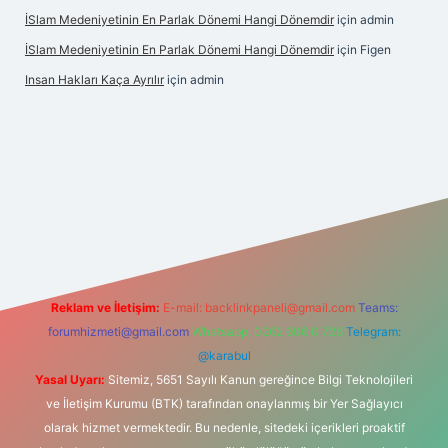
İSlam Medeniyetinin En Parlak Dönemi Hangi Dönemdir
için
admin
İSlam Medeniyetinin En Parlak Dönemi Hangi Dönemdir
için
Figen
Insan Hakları Kaça Ayrılır
için
admin
his sitesi
Reklam ve İletişim:
E-mail:
backlinkpaneli@gmail.com
Teams:
forumhizmeti@gmail.com
Whatsapp: 0262 606 0 726
Telegram:
@karabul
Yasal Uyarı:
Sitemiz, 5651 Sayılı Kanun gereğince Bilgi Teknolojileri
ve İletişim Kurumu (BTK) tarafından onaylanmış bir Yer Sağlayıcı
olarak hizmet vermektedir. Bu nedenle, sitedeki içerikleri proaktif