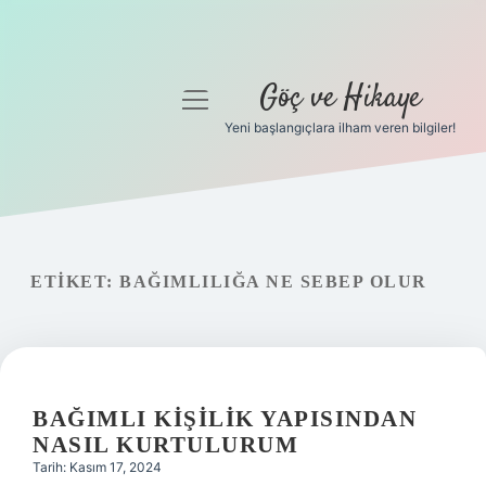
Göç ve Hikaye
menüyü
aç
Yeni başlangıçlara ilham veren bilgiler!
Anasayfa
Gizlilik Politikası
Yasal Uyarı
ETIKET:
BAĞIMLILIĞA NE SEBEP OLUR
Hakkımızda
BAĞIMLI KIŞILIK YAPISINDAN
NASIL KURTULURUM
Tarih: Kasım 17, 2024