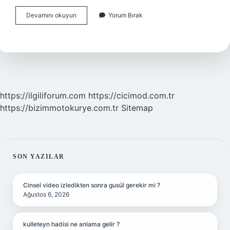
Bağımlı
Devamını okuyun
Yorum Bırak
Kişilik
Yapısından
Nasıl
Kurtulurum
https://ilgiliforum.com
https://cicimod.com.tr
https://bizimmotokurye.com.tr
Sitemap
SIDEBAR
SON YAZILAR
Cinsel video izledikten sonra gusül gerekir mi ?
Ağustos 6, 2026
kulleteyn hadisi ne anlama gelir ?