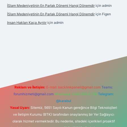
İSlam Medeniyetinin En Parlak Dönemi Hangi Dönemdir
için
admin
İSlam Medeniyetinin En Parlak Dönemi Hangi Dönemdir
için
Figen
Insan Hakları Kaça Ayrılır
için
admin
his sitesi
Reklam ve İletişim:
E-mail:
backlinkpaneli@gmail.com
Teams:
forumhizmeti@gmail.com
Whatsapp: 0262 606 0 726
Telegram:
@karabul
Yasal Uyarı:
Sitemiz, 5651 Sayılı Kanun gereğince Bilgi Teknolojileri
ve İletişim Kurumu (BTK) tarafından onaylanmış bir Yer Sağlayıcı
olarak hizmet vermektedir. Bu nedenle, sitedeki içerikleri proaktif