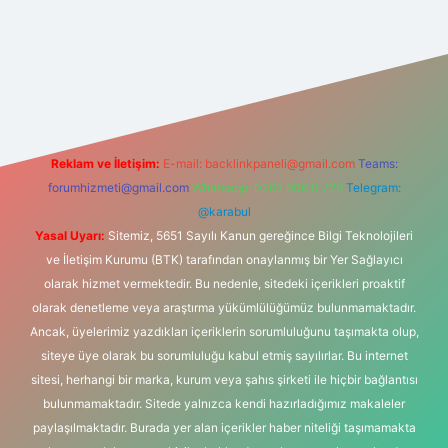
his sitesi
Reklam ve İletişim:
E-mail:
backlinkpaneli@gmail.com
Teams:
forumhizmeti@gmail.com
Whatsapp: 0262 606 0 726
Telegram:
@karabul
Yasal Uyarı:
Sitemiz, 5651 Sayılı Kanun gereğince Bilgi Teknolojileri
ve İletişim Kurumu (BTK) tarafından onaylanmış bir Yer Sağlayıcı
olarak hizmet vermektedir. Bu nedenle, sitedeki içerikleri proaktif
olarak denetleme veya araştırma yükümlülüğümüz bulunmamaktadır.
Ancak, üyelerimiz yazdıkları içeriklerin sorumluluğunu taşımakta olup,
siteye üye olarak bu sorumluluğu kabul etmiş sayılırlar. Bu internet
sitesi, herhangi bir marka, kurum veya şahıs şirketi ile hiçbir bağlantısı
bulunmamaktadır. Sitede yalnızca kendi hazırladığımız makaleler
paylaşılmaktadır. Burada yer alan içerikler haber niteliği taşımamakta