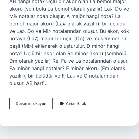
AB hangi nota? Üçlü bir akor olan La bemol majör
akoru (sembolü La bemol olarak yazılır) La♭, Do ve
Mi♭ notalarından oluşur. A majör hangi nota? La
bemol majör akoru (La# olarak yazılır), bir üçlüdür
ve La♯, Do ve Mi♯ notalarından oluşur. Bu akor, kök
notaya (La♯) majör bir üçlü (Do) ve mükemmel bir
beşli (Mi♯) eklenerek oluşturulur. D minör hangi
nota? Üçlü bir akor olan Re minör akoru (sembolü
Dm olarak yazılır) Re, Fa ve La notalarından oluşur.
Fa minör hangi notalar? F minör akoru (Fm olarak
yazılır), bir üçlüdür ve F, La♭ ve C notalarından
oluşur. AB harf…
Ab
Devamını okuyun
Yorum Bırak
Minör
Hangi
Nota