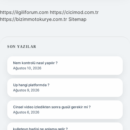
https://ilgiliforum.com
https://cicimod.com.tr
https://bizimmotokurye.com.tr
Sitemap
SIDEBAR
SON YAZILAR
Nem kontrolü nasıl yapılır ?
Ağustos 10, 2026
Up hangi platformda ?
Ağustos 9, 2026
Cinsel video izledikten sonra gusül gerekir mi ?
Ağustos 6, 2026
kulleteyn hadisi ne anlama gelir ?