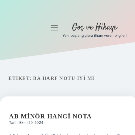
Göç ve Hikaye
menüyü
aç
Yeni başlangıçlara ilham veren bilgiler!
Anasayfa
Gizlilik Politikası
Yasal Uyarı
ETIKET:
BA HARF NOTU IYI MI
Hakkımızda
AB MINÖR HANGI NOTA
Tarih: Ekim 29, 2024