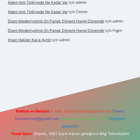
Adem Ismi Türkiyede Ne Kadar Var
için
admin
Adem Ismi Türkiyede Ne Kadar Var
için
Cemre
İSlam Medeniyetinin En Parlak Dönemi Hangi Dönemdir
için
admin
İSlam Medeniyetinin En Parlak Dönemi Hangi Dönemdir
için
Figen
Insan Hakları Kaça Ayrılır
için
admin
his sitesi
Reklam ve İletişim:
E-mail:
backlinkpaneli@gmail.com
Teams:
forumhizmeti@gmail.com
Whatsapp: 0262 606 0 726
Telegram:
@karabul
Yasal Uyarı:
Sitemiz, 5651 Sayılı Kanun gereğince Bilgi Teknolojileri