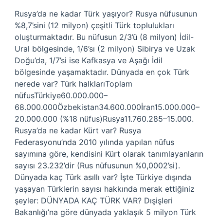
Rusya’da ne kadar Türk yaşıyor? Rusya nüfusunun
%8,7’sini (12 milyon) çeşitli Türk toplulukları
oluşturmaktadır. Bu nüfusun 2/3’ü (8 milyon) İdil-
Ural bölgesinde, 1/6’sı (2 milyon) Sibirya ve Uzak
Doğu’da, 1/7’si ise Kafkasya ve Aşağı İdil
bölgesinde yaşamaktadır. Dünyada en çok Türk
nerede var? Türk halklarıToplam
nüfusTürkiye60.000.000–
68.000.000Özbekistan34.600.000İran15.000.000–
20.000.000 (%18 nüfus)Rusya11.760.285–15.000.
Rusya’da ne kadar Kürt var? Rusya
Federasyonu’nda 2010 yılında yapılan nüfus
sayımına göre, kendisini Kürt olarak tanımlayanların
sayısı 23.232’dir (Rus nüfusunun %0,0002’si).
Dünyada kaç Türk asıllı var? İşte Türkiye dışında
yaşayan Türklerin sayısı hakkında merak ettiğiniz
şeyler: DÜNYADA KAÇ TÜRK VAR? Dışişleri
Bakanlığı’na göre dünyada yaklaşık 5 milyon Türk