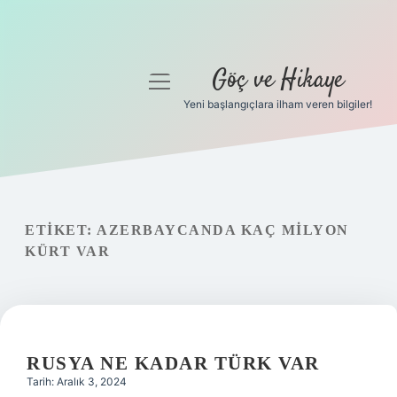
Göç ve Hikaye
menüyü
aç
Yeni başlangıçlara ilham veren bilgiler!
Anasayfa
Gizlilik Politikası
Yasal Uyarı
ETIKET:
AZERBAYCANDA KAÇ MILYON
KÜRT VAR
Hakkımızda
RUSYA NE KADAR TÜRK VAR
Tarih: Aralık 3, 2024