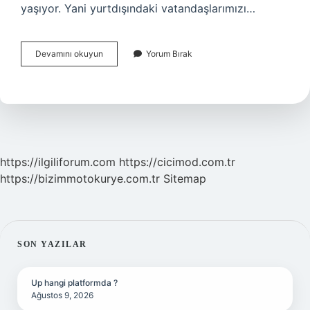
yaşıyor. Yani yurtdışındaki vatandaşlarımızı…
Rusya
Devamını okuyun
Yorum Bırak
Ne
Kadar
Türk
Var
https://ilgiliforum.com
https://cicimod.com.tr
https://bizimmotokurye.com.tr
Sitemap
SIDEBAR
SON YAZILAR
Up hangi platformda ?
Ağustos 9, 2026