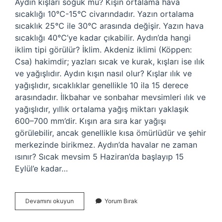
Aydın kışları soğuk mu? Kışın ortalama hava
sıcaklığı 10°C-15°C civarındadır. Yazın ortalama
sıcaklık 25°C ile 30°C arasında değişir. Yazın hava
sıcaklığı 40°C’ye kadar çıkabilir. Aydın’da hangi
iklim tipi görülür? İklim. Akdeniz iklimi (Köppen:
Csa) hakimdir; yazları sıcak ve kurak, kışları ise ılık
ve yağışlıdır. Aydın kışın nasıl olur? Kışlar ılık ve
yağışlıdır, sıcaklıklar genellikle 10 ila 15 derece
arasındadır. İlkbahar ve sonbahar mevsimleri ılık ve
yağışlıdır, yıllık ortalama yağış miktarı yaklaşık
600–700 mm’dir. Kışın ara sıra kar yağışı
görülebilir, ancak genellikle kısa ömürlüdür ve şehir
merkezinde birikmez. Aydın’da havalar ne zaman
ısınır? Sıcak mevsim 5 Haziran’da başlayıp 15
Eylül’e kadar…
Aydın
Devamını okuyun
Yorum Bırak
Iklimi
Nasıl