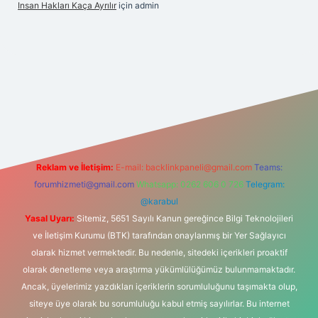
Insan Hakları Kaça Ayrılır
için
admin
his sitesi
Reklam ve İletişim:
E-mail:
backlinkpaneli@gmail.com
Teams:
forumhizmeti@gmail.com
Whatsapp: 0262 606 0 726
Telegram:
@karabul
Yasal Uyarı:
Sitemiz, 5651 Sayılı Kanun gereğince Bilgi Teknolojileri
ve İletişim Kurumu (BTK) tarafından onaylanmış bir Yer Sağlayıcı
olarak hizmet vermektedir. Bu nedenle, sitedeki içerikleri proaktif
olarak denetleme veya araştırma yükümlülüğümüz bulunmamaktadır.
Ancak, üyelerimiz yazdıkları içeriklerin sorumluluğunu taşımakta olup,
siteye üye olarak bu sorumluluğu kabul etmiş sayılırlar. Bu internet