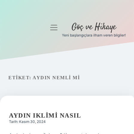
Göç ve Hikaye
menüyü
aç
Yeni başlangıçlara ilham veren bilgiler!
Anasayfa
Gizlilik Politikası
Yasal Uyarı
ETIKET:
AYDIN NEMLI MI
Hakkımızda
AYDIN IKLIMI NASIL
Tarih: Kasım 30, 2024