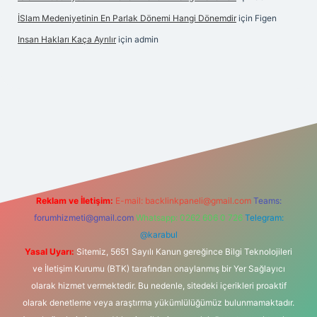
İSlam Medeniyetinin En Parlak Dönemi Hangi Dönemdir
için
Figen
Insan Hakları Kaça Ayrılır
için
admin
his sitesi
Reklam ve İletişim:
E-mail:
backlinkpaneli@gmail.com
Teams:
forumhizmeti@gmail.com
Whatsapp: 0262 606 0 726
Telegram:
@karabul
Yasal Uyarı:
Sitemiz, 5651 Sayılı Kanun gereğince Bilgi Teknolojileri
ve İletişim Kurumu (BTK) tarafından onaylanmış bir Yer Sağlayıcı
olarak hizmet vermektedir. Bu nedenle, sitedeki içerikleri proaktif
olarak denetleme veya araştırma yükümlülüğümüz bulunmamaktadır.