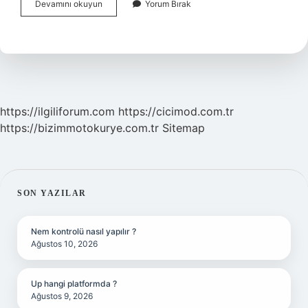
Ayağını
Devamını okuyun
Yorum Bırak
Denk
Basmak
Deyiminin
Anlamı
Nedir
https://ilgiliforum.com
https://cicimod.com.tr
https://bizimmotokurye.com.tr
Sitemap
SIDEBAR
SON YAZILAR
Nem kontrolü nasıl yapılır ?
Ağustos 10, 2026
Up hangi platformda ?
Ağustos 9, 2026