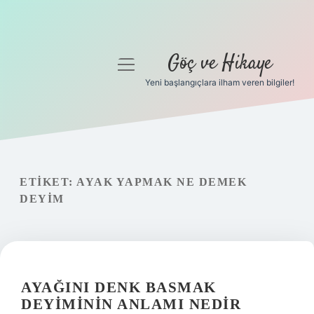
Göç ve Hikaye
menüyü
aç
Yeni başlangıçlara ilham veren bilgiler!
Anasayfa
Gizlilik Politikası
Yasal Uyarı
ETIKET:
AYAK YAPMAK NE DEMEK
DEYIM
Hakkımızda
AYAĞINI DENK BASMAK
DEYIMININ ANLAMI NEDIR