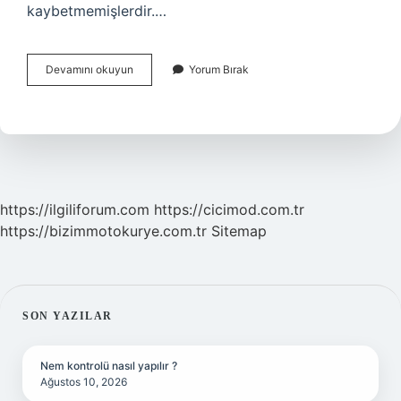
kaybetmemişlerdir.…
Avrupa
Devamını okuyun
Yorum Bırak
Birliği
Hangi
Ulkede
https://ilgiliforum.com
https://cicimod.com.tr
https://bizimmotokurye.com.tr
Sitemap
SIDEBAR
SON YAZILAR
Nem kontrolü nasıl yapılır ?
Ağustos 10, 2026