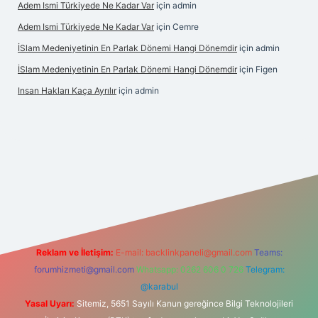
Adem Ismi Türkiyede Ne Kadar Var
için
admin
Adem Ismi Türkiyede Ne Kadar Var
için
Cemre
İSlam Medeniyetinin En Parlak Dönemi Hangi Dönemdir
için
admin
İSlam Medeniyetinin En Parlak Dönemi Hangi Dönemdir
için
Figen
Insan Hakları Kaça Ayrılır
için
admin
his sitesi
Reklam ve İletişim:
E-mail:
backlinkpaneli@gmail.com
Teams:
forumhizmeti@gmail.com
Whatsapp: 0262 606 0 726
Telegram:
@karabul
Yasal Uyarı:
Sitemiz, 5651 Sayılı Kanun gereğince Bilgi Teknolojileri