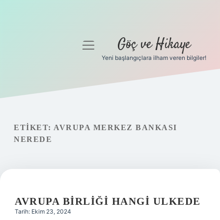
Göç ve Hikaye
menüyü
aç
Yeni başlangıçlara ilham veren bilgiler!
Anasayfa
Gizlilik Politikası
Yasal Uyarı
ETIKET:
AVRUPA MERKEZ BANKASI
NEREDE
Hakkımızda
AVRUPA BIRLIĞI HANGI ULKEDE
Tarih: Ekim 23, 2024