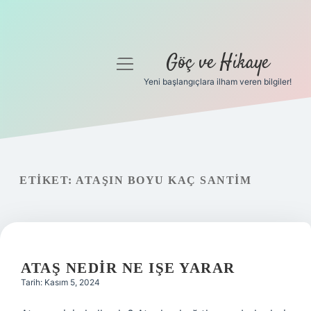
Göç ve Hikaye
menüyü
aç
Yeni başlangıçlara ilham veren bilgiler!
Anasayfa
Gizlilik Politikası
Yasal Uyarı
ETIKET:
ATAŞIN BOYU KAÇ SANTIM
Hakkımızda
ATAŞ NEDIR NE IŞE YARAR
Tarih: Kasım 5, 2024