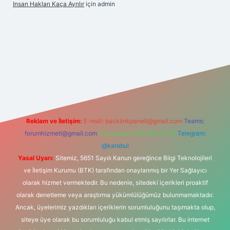
Insan Hakları Kaça Ayrılır
için
admin
his sitesi
Reklam ve İletişim:
E-mail:
backlinkpaneli@gmail.com
Teams:
forumhizmeti@gmail.com
Whatsapp: 0262 606 0 726
Telegram:
@karabul
Yasal Uyarı:
Sitemiz, 5651 Sayılı Kanun gereğince Bilgi Teknolojileri
ve İletişim Kurumu (BTK) tarafından onaylanmış bir Yer Sağlayıcı
olarak hizmet vermektedir. Bu nedenle, sitedeki içerikleri proaktif
olarak denetleme veya araştırma yükümlülüğümüz bulunmamaktadır.
Ancak, üyelerimiz yazdıkları içeriklerin sorumluluğunu taşımakta olup,
siteye üye olarak bu sorumluluğu kabul etmiş sayılırlar. Bu internet