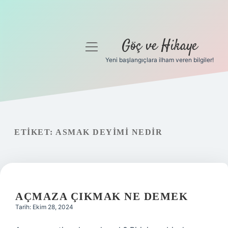
Göç ve Hikaye
menüyü
aç
Yeni başlangıçlara ilham veren bilgiler!
Anasayfa
Gizlilik Politikası
Yasal Uyarı
ETIKET:
ASMAK DEYIMI NEDIR
Hakkımızda
AÇMAZA ÇIKMAK NE DEMEK
Tarih: Ekim 28, 2024