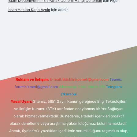
İSlam Medeniyetinin En Parlak Dönemi Hangi Dönemdir
için
Figen
Insan Hakları Kaça Ayrılır
için
admin
his sitesi
Reklam ve İletişim:
E-mail:
backlinkpaneli@gmail.com
Teams:
forumhizmeti@gmail.com
Whatsapp: 0262 606 0 726
Telegram:
@karabul
Yasal Uyarı:
Sitemiz, 5651 Sayılı Kanun gereğince Bilgi Teknolojileri
ve İletişim Kurumu (BTK) tarafından onaylanmış bir Yer Sağlayıcı
olarak hizmet vermektedir. Bu nedenle, sitedeki içerikleri proaktif
olarak denetleme veya araştırma yükümlülüğümüz bulunmamaktadır.
Ancak, üyelerimiz yazdıkları içeriklerin sorumluluğunu taşımakta olup,