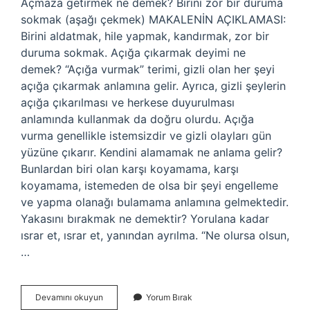
Açmaza getirmek ne demek? Birini zor bir duruma
sokmak (aşağı çekmek) MAKALENİN AÇIKLAMASI:
Birini aldatmak, hile yapmak, kandırmak, zor bir
duruma sokmak. Açığa çıkarmak deyimi ne
demek? “Açığa vurmak” terimi, gizli olan her şeyi
açığa çıkarmak anlamına gelir. Ayrıca, gizli şeylerin
açığa çıkarılması ve herkese duyurulması
anlamında kullanmak da doğru olurdu. Açığa
vurma genellikle istemsizdir ve gizli olayları gün
yüzüne çıkarır. Kendini alamamak ne anlama gelir?
Bunlardan biri olan karşı koyamama, karşı
koyamama, istemeden de olsa bir şeyi engelleme
ve yapma olanağı bulamama anlamına gelmektedir.
Yakasını bırakmak ne demektir? Yorulana kadar
ısrar et, ısrar et, yanından ayrılma. “Ne olursa olsun,
…
Açmaza
Devamını okuyun
Yorum Bırak
Çıkmak