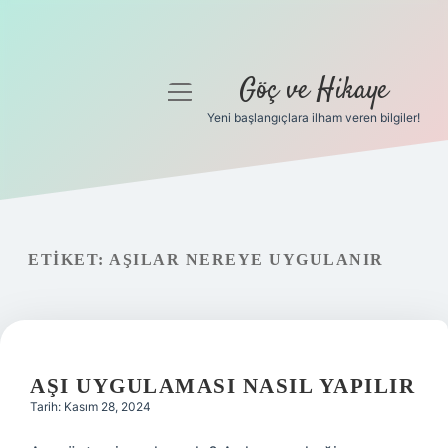
Göç ve Hikaye
menüyü
aç
Yeni başlangıçlara ilham veren bilgiler!
Anasayfa
Gizlilik Politikası
Yasal Uyarı
ETIKET:
AŞILAR NEREYE UYGULANIR
Hakkımızda
AŞI UYGULAMASI NASIL YAPILIR
Tarih: Kasım 28, 2024