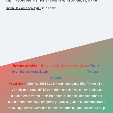
İSlam Medeniyetinin En Parlak Dönemi Hangi Dönemdir
için
Figen
Insan Hakları Kaça Ayrılır
için
admin
itesi
Reklam ve İletişim:
E-mail:
backlinkpaneli@gmail.com
Teams:
forumhizmeti@gmail.com
Whatsapp: 0262 606 0 726
Telegram:
@karabul
Yasal Uyarı:
Sitemiz, 5651 Sayılı Kanun gereğince Bilgi Teknolojileri
ve İletişim Kurumu (BTK) tarafından onaylanmış bir Yer Sağlayıcı
olarak hizmet vermektedir. Bu nedenle, sitedeki içerikleri proaktif
olarak denetleme veya araştırma yükümlülüğümüz bulunmamaktadır.
Ancak, üyelerimiz yazdıkları içeriklerin sorumluluğunu taşımakta olup,