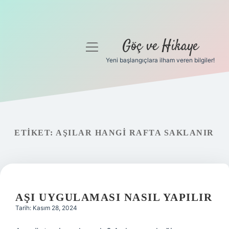
Göç ve Hikaye
menüyü
aç
Yeni başlangıçlara ilham veren bilgiler!
Anasayfa
Gizlilik Politikası
Yasal Uyarı
ETIKET:
AŞILAR HANGI RAFTA SAKLANIR
Hakkımızda
AŞI UYGULAMASI NASIL YAPILIR
Tarih: Kasım 28, 2024