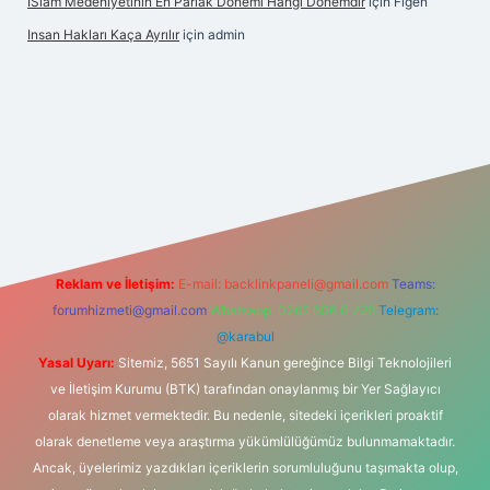
İSlam Medeniyetinin En Parlak Dönemi Hangi Dönemdir
için
Figen
Insan Hakları Kaça Ayrılır
için
admin
his sitesi
Reklam ve İletişim:
E-mail:
backlinkpaneli@gmail.com
Teams:
forumhizmeti@gmail.com
Whatsapp: 0262 606 0 726
Telegram:
@karabul
Yasal Uyarı:
Sitemiz, 5651 Sayılı Kanun gereğince Bilgi Teknolojileri
ve İletişim Kurumu (BTK) tarafından onaylanmış bir Yer Sağlayıcı
olarak hizmet vermektedir. Bu nedenle, sitedeki içerikleri proaktif
olarak denetleme veya araştırma yükümlülüğümüz bulunmamaktadır.
Ancak, üyelerimiz yazdıkları içeriklerin sorumluluğunu taşımakta olup,