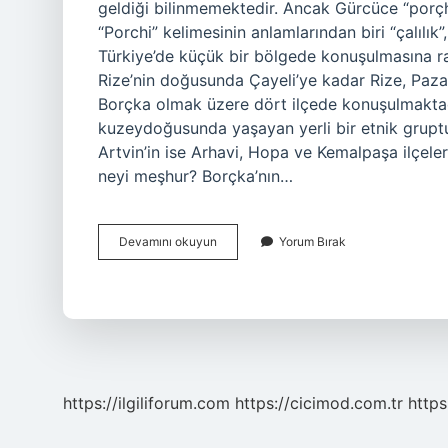
geldiği bilinmemektedir. Ancak Gürcüce “por
“Porchi” kelimesinin anlamlarından biri “çalılı
Türkiye’de küçük bir bölgede konuşulmasına ra
Rize’nin doğusunda Çayeli’ye kadar Rize, Paza
Borçka olmak üzere dört ilçede konuşulmaktadı
kuzeydoğusunda yaşayan yerli bir etnik gruptur
Artvin’in ise Arhavi, Hopa ve Kemalpaşa ilçeler
neyi meşhur? Borçka’nın…
Borçka
Devamını okuyun
Yorum Bırak
Gürcü
Mü
https://ilgiliforum.com
https://cicimod.com.tr
https