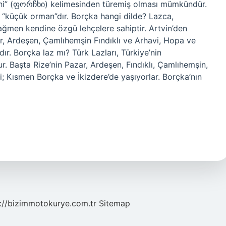
çhi” (ფორჩხი) kelimesinden türemiş olması mümkündür.
k”, “küçük orman”dır. Borçka hangi dilde? Lazca,
ğmen kendine özgü lehçelere sahiptir. Artvin’den
r, Ardeşen, Çamlıhemşin Fındıklı ve Arhavi, Hopa ve
r. Borçka laz mı? Türk Lazları, Türkiye’nin
. Başta Rize’nin Pazar, Ardeşen, Fındıklı, Çamlıhemşin,
i; Kısmen Borçka ve İkizdere’de yaşıyorlar. Borçka’nın
://bizimmotokurye.com.tr
Sitemap