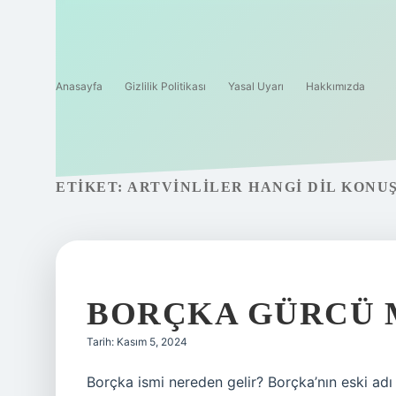
Anasayfa
Gizlilik Politikası
Yasal Uyarı
Hakkımızda
ETIKET:
ARTVINLILER HANGI DIL KONU
BORÇKA GÜRCÜ 
Tarih: Kasım 5, 2024
Borçka ismi nereden gelir? Borçka’nın eski ad