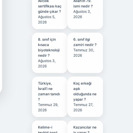
Avcılık
Allah’ın 79.
sertifikası kaç
ismi nedir ?
günde çıkar ?
Ağustos 3,
Ağustos 5,
2026
2026
8. sınıf için
6. sınıf ilgi
kısaca
zamiri nedir ?
biyoteknoloji
Temmuz 30,
nedir ?
2026
Ağustos 3,
2026
Türkiye,
Koç erkeği
İsrail’i ne
aşık
zaman tanıdı
olduğunda ne
?
yapar ?
Temmuz 29,
Temmuz 27,
2026
2026
Kelime-i
Kazancılar ne
tevhid nasıl
iş yapar ?