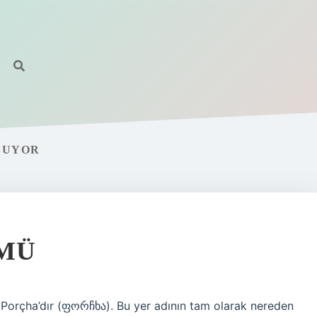
ŞUYOR
MÜ
ı Porçha’dır (ფორჩხა). Bu yer adının tam olarak nereden