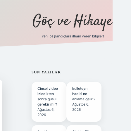
Göç ve Hikaye
Yeni başlangıçlara ilham veren bilgiler!
ilbet bahis sitesi
SIDEBAR
SON YAZILAR
Cinsel video
kulleteyn
izledikten
hadisi ne
sonra gusül
anlama gelir ?
gerekir mi ?
Ağustos 6,
Ağustos 6,
2026
2026