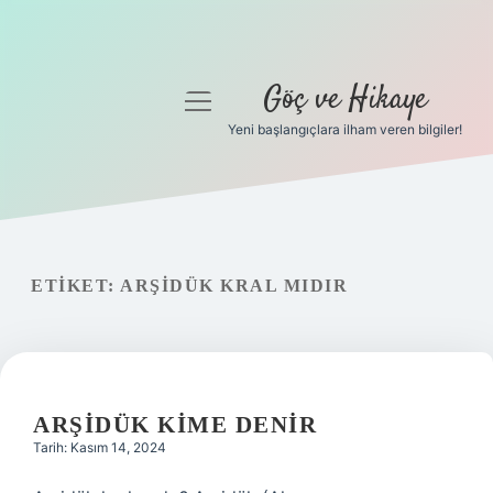
Göç ve Hikaye
menüyü
aç
Yeni başlangıçlara ilham veren bilgiler!
Anasayfa
Gizlilik Politikası
Yasal Uyarı
ETIKET:
ARŞIDÜK KRAL MIDIR
Hakkımızda
ARŞIDÜK KIME DENIR
Tarih: Kasım 14, 2024