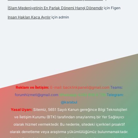
İSlam Medeniyetinin En Parlak Dönemi Hangi Dönemdir
için
Figen
Insan Hakları Kaça Ayrılır
için
admin
his sitesi
Reklam ve İletişim:
E-mail:
backlinkpaneli@gmail.com
Teams:
forumhizmeti@gmail.com
Whatsapp: 0262 606 0 726
Telegram:
@karabul
Yasal Uyarı:
Sitemiz, 5651 Sayılı Kanun gereğince Bilgi Teknolojileri
ve İletişim Kurumu (BTK) tarafından onaylanmış bir Yer Sağlayıcı
olarak hizmet vermektedir. Bu nedenle, sitedeki içerikleri proaktif
olarak denetleme veya araştırma yükümlülüğümüz bulunmamaktadır.