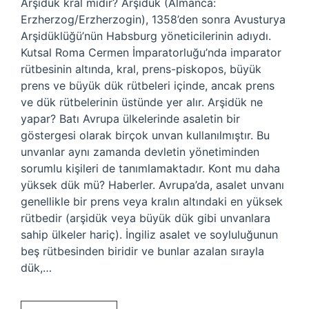
Arşidük kral mıdır? Arşidük (Almanca:
Erzherzog/Erzherzogin), 1358’den sonra Avusturya
Arşidüklüğü’nün Habsburg yöneticilerinin adıydı.
Kutsal Roma Cermen İmparatorluğu’nda imparator
rütbesinin altında, kral, prens-piskopos, büyük
prens ve büyük dük rütbeleri içinde, ancak prens
ve dük rütbelerinin üstünde yer alır. Arşidük ne
yapar? Batı Avrupa ülkelerinde asaletin bir
göstergesi olarak birçok unvan kullanılmıştır. Bu
unvanlar aynı zamanda devletin yönetiminden
sorumlu kişileri de tanımlamaktadır. Kont mu daha
yüksek dük mü? Haberler. Avrupa’da, asalet unvanı
genellikle bir prens veya kralın altındaki en yüksek
rütbedir (arşidük veya büyük dük gibi unvanlara
sahip ülkeler hariç). İngiliz asalet ve soyluluğunun
beş rütbesinden biridir ve bunlar azalan sırayla
dük,…