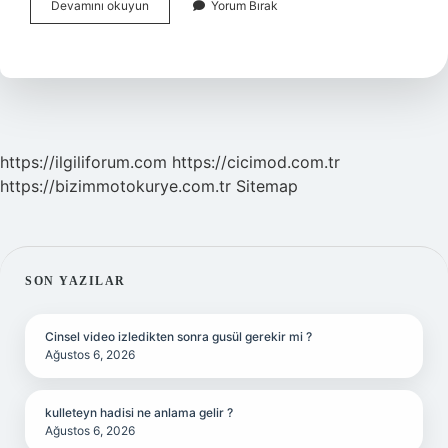
Arşidük
Devamını okuyun
Yorum Bırak
Kime
Denir
https://ilgiliforum.com
https://cicimod.com.tr
https://bizimmotokurye.com.tr
Sitemap
SIDEBAR
SON YAZILAR
Cinsel video izledikten sonra gusül gerekir mi ?
Ağustos 6, 2026
kulleteyn hadisi ne anlama gelir ?
Ağustos 6, 2026