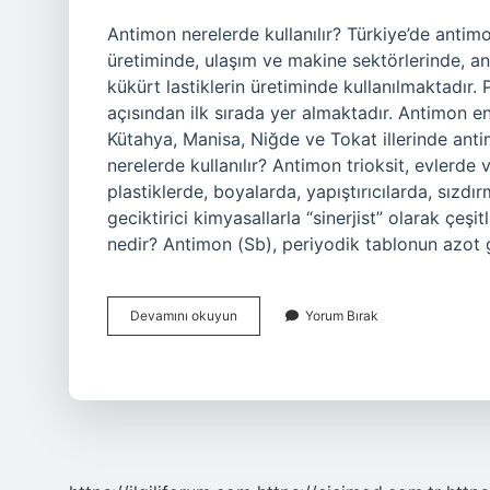
Antimon nerelerde kullanılır? Türkiye’de antim
üretiminde, ulaşım ve makine sektörlerinde, a
kükürt lastiklerin üretiminde kullanılmaktadır. 
açısından ilk sırada yer almaktadır. Antimon e
Kütahya, Manisa, Niğde ve Tokat illerinde anti
nerelerde kullanılır? Antimon trioksit, evlerde
plastiklerde, boyalarda, yapıştırıcılarda, sızdı
geciktirici kimyasallarla “sinerjist” olarak çeş
nedir? Antimon (Sb), periyodik tablonun azot
Antimon
Devamını okuyun
Yorum Bırak
Hangi
Alanlarda
Kullanılır