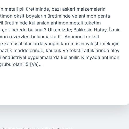
on metali pil üretiminde, bazı askeri malzemelerin
ntimon oksit boyaların üretiminde ve antimon penta
Pil üretiminde kullanılan antimon metali tüketim
n çok nerede bulunur? Ülkemizde; Balıkesir, Hatay, İzmir,
mon rezervleri bulunmaktadır. Antimon trioksit
 ve kamusal alanlarda yangın korumasını iyileştirmek için
rmazlık maddelerinde, kauçuk ve tekstil altlıklarında alev
itli endüstriyel uygulamalarda kullanılır. Kimyada antimon
 grubu olan 15 [Va]…