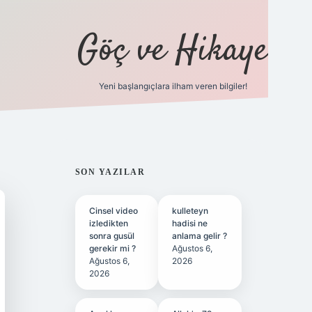
Göç ve Hikaye
Yeni başlangıçlara ilham veren bilgiler!
ilbet bahis sitesi
SIDEBAR
SON YAZILAR
Cinsel video
kulleteyn
izledikten
hadisi ne
sonra gusül
anlama gelir ?
gerekir mi ?
Ağustos 6,
Ağustos 6,
2026
2026