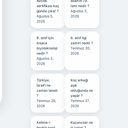
Avcılık
Allah’ın 79.
sertifikası kaç
ismi nedir ?
günde çıkar ?
Ağustos 3,
Ağustos 5,
2026
2026
8. sınıf için
6. sınıf ilgi
kısaca
zamiri nedir ?
biyoteknoloji
Temmuz 30,
nedir ?
2026
Ağustos 3,
2026
Türkiye,
Koç erkeği
İsrail’i ne
aşık
zaman tanıdı
olduğunda ne
?
yapar ?
Temmuz 29,
Temmuz 27,
2026
2026
Kelime-i
Kazancılar ne
tevhid nasıl
iş yapar ?