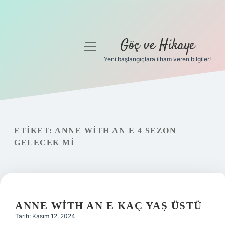
Göç ve Hikaye
menüyü
aç
Yeni başlangıçlara ilham veren bilgiler!
Anasayfa
Gizlilik Politikası
Yasal Uyarı
ETIKET:
ANNE WITH AN E 4 SEZON
GELECEK MI
Hakkımızda
ANNE WITH AN E KAÇ YAŞ ÜSTÜ
Tarih: Kasım 12, 2024