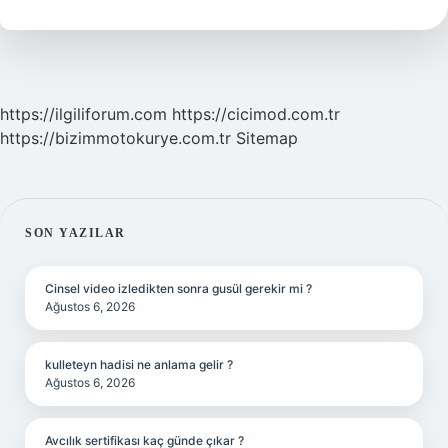
E
Kaç
Yaş
Üstü
https://ilgiliforum.com
https://cicimod.com.tr
https://bizimmotokurye.com.tr
Sitemap
SIDEBAR
SON YAZILAR
Cinsel video izledikten sonra gusül gerekir mi ?
Ağustos 6, 2026
kulleteyn hadisi ne anlama gelir ?
Ağustos 6, 2026
Avcılık sertifikası kaç günde çıkar ?