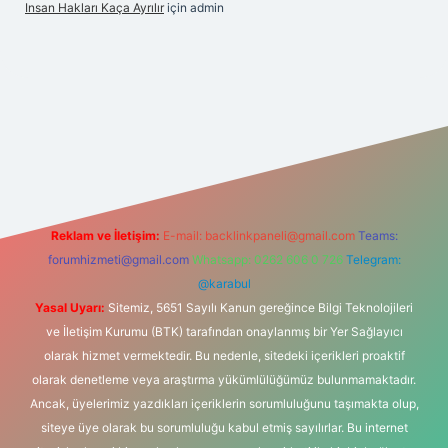
Insan Hakları Kaça Ayrılır
için
admin
i
Reklam ve İletişim:
E-mail:
backlinkpaneli@gmail.com
Teams:
forumhizmeti@gmail.com
Whatsapp: 0262 606 0 726
Telegram:
@karabul
Yasal Uyarı:
Sitemiz, 5651 Sayılı Kanun gereğince Bilgi Teknolojileri
ve İletişim Kurumu (BTK) tarafından onaylanmış bir Yer Sağlayıcı
olarak hizmet vermektedir. Bu nedenle, sitedeki içerikleri proaktif
olarak denetleme veya araştırma yükümlülüğümüz bulunmamaktadır.
Ancak, üyelerimiz yazdıkları içeriklerin sorumluluğunu taşımakta olup,
siteye üye olarak bu sorumluluğu kabul etmiş sayılırlar. Bu internet