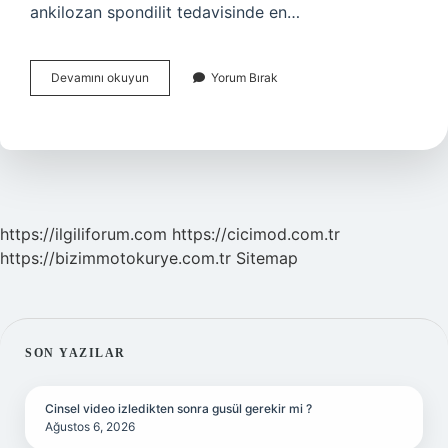
ankilozan spondilit tedavisinde en…
Ankilozan
Devamını okuyun
Yorum Bırak
Spondilit
Hastaları
Hangi
Vitaminleri
Kullanmalı
https://ilgiliforum.com
https://cicimod.com.tr
https://bizimmotokurye.com.tr
Sitemap
SIDEBAR
SON YAZILAR
Cinsel video izledikten sonra gusül gerekir mi ?
Ağustos 6, 2026