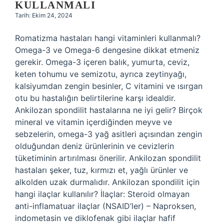
KULLANMALI
Tarih: Ekim 24, 2024
Romatizma hastaları hangi vitaminleri kullanmalı?
Omega-3 ve Omega-6 dengesine dikkat etmeniz
gerekir. Omega-3 içeren balık, yumurta, ceviz,
keten tohumu ve semizotu, ayrıca zeytinyağı,
kalsiyumdan zengin besinler, C vitamini ve ısırgan
otu bu hastalığın belirtilerine karşı idealdir.
Ankilozan spondilit hastalarına ne iyi gelir? Birçok
mineral ve vitamin içerdiğinden meyve ve
sebzelerin, omega-3 yağ asitleri açısından zengin
olduğundan deniz ürünlerinin ve cevizlerin
tüketiminin artırılması önerilir. Ankilozan spondilit
hastaları şeker, tuz, kırmızı et, yağlı ürünler ve
alkolden uzak durmalıdır. Ankilozan spondilit için
hangi ilaçlar kullanılır? İlaçlar: Steroid olmayan
anti-inflamatuar ilaçlar (NSAID’ler) – Naproksen,
indometasin ve diklofenak gibi ilaçlar hafif