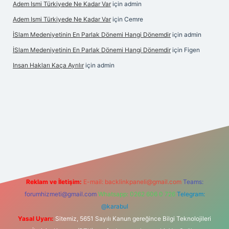
Adem Ismi Türkiyede Ne Kadar Var
için
admin
Adem Ismi Türkiyede Ne Kadar Var
için
Cemre
İSlam Medeniyetinin En Parlak Dönemi Hangi Dönemdir
için
admin
İSlam Medeniyetinin En Parlak Dönemi Hangi Dönemdir
için
Figen
Insan Hakları Kaça Ayrılır
için
admin
his sitesi
Reklam ve İletişim:
E-mail:
backlinkpaneli@gmail.com
Teams:
forumhizmeti@gmail.com
Whatsapp: 0262 606 0 726
Telegram:
@karabul
Yasal Uyarı:
Sitemiz, 5651 Sayılı Kanun gereğince Bilgi Teknolojileri