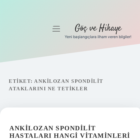
Göç ve Hikaye
menüyü
aç
Yeni başlangıçlara ilham veren bilgiler!
Anasayfa
Gizlilik Politikası
Yasal Uyarı
ETIKET:
ANKILOZAN SPONDILIT
ATAKLARINI NE TETIKLER
Hakkımızda
ANKILOZAN SPONDILIT
HASTALARI HANGI VITAMINLERI