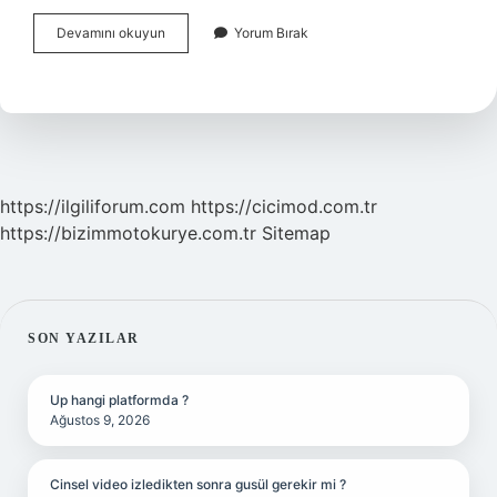
Anjiyo
Devamını okuyun
Yorum Bırak
Can
Acıtır
Mı
https://ilgiliforum.com
https://cicimod.com.tr
https://bizimmotokurye.com.tr
Sitemap
SIDEBAR
SON YAZILAR
Up hangi platformda ?
Ağustos 9, 2026
Cinsel video izledikten sonra gusül gerekir mi ?