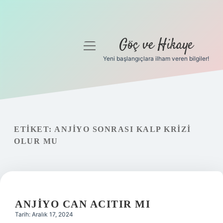
Göç ve Hikaye
menüyü
aç
Yeni başlangıçlara ilham veren bilgiler!
Anasayfa
Gizlilik Politikası
Yasal Uyarı
ETIKET:
ANJIYO SONRASI KALP KRIZI
OLUR MU
Hakkımızda
ANJIYO CAN ACITIR MI
Tarih: Aralık 17, 2024