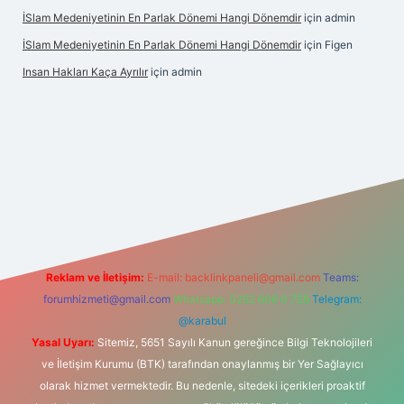
İSlam Medeniyetinin En Parlak Dönemi Hangi Dönemdir
için
admin
İSlam Medeniyetinin En Parlak Dönemi Hangi Dönemdir
için
Figen
Insan Hakları Kaça Ayrılır
için
admin
his sitesi
Reklam ve İletişim:
E-mail:
backlinkpaneli@gmail.com
Teams:
forumhizmeti@gmail.com
Whatsapp: 0262 606 0 726
Telegram:
@karabul
Yasal Uyarı:
Sitemiz, 5651 Sayılı Kanun gereğince Bilgi Teknolojileri
ve İletişim Kurumu (BTK) tarafından onaylanmış bir Yer Sağlayıcı
olarak hizmet vermektedir. Bu nedenle, sitedeki içerikleri proaktif