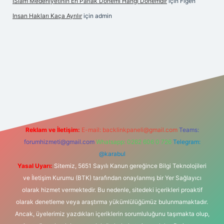
İSlam Medeniyetinin En Parlak Dönemi Hangi Dönemdir
için
Figen
Insan Hakları Kaça Ayrılır
için
admin
bahis sitesi
Reklam ve İletişim:
E-mail:
backlinkpaneli@gmail.com
Teams:
forumhizmeti@gmail.com
Whatsapp: 0262 606 0 726
Telegram:
@karabul
Yasal Uyarı:
Sitemiz, 5651 Sayılı Kanun gereğince Bilgi Teknolojileri
ve İletişim Kurumu (BTK) tarafından onaylanmış bir Yer Sağlayıcı
olarak hizmet vermektedir. Bu nedenle, sitedeki içerikleri proaktif
olarak denetleme veya araştırma yükümlülüğümüz bulunmamaktadır.
Ancak, üyelerimiz yazdıkları içeriklerin sorumluluğunu taşımakta olup,