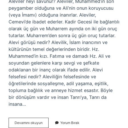
Aleviler neyi savunur? Aleviler, Muhammed’in son
peygamber olduğuna ve Ali’nin onun koruyucusu
(veya İmamı) olduğuna inanırlar. Aleviler,
Cemevi’de ibadet ederler. Kadir Gecesi ile bağlantılı
olarak üç gün ve Muharrem ayında on iki gün oruç
tutarlar. Muharrem’den sonra üç gün oruç tutarlar.
Alevi görüşü nedir? Alevilik, İslam inancının ve
kültürünün temel değerlerinden biridir. Hz.
Muhammed’in kızı. Fatıma ve damadı Hz. Ali ve
soyundan gelenlere karşı sevgi ve şefkate
odaklanan bir inanç olarak ifade edilir. Alevi
felsefesi nedir? Aleviliğin felsefesinde ve
öğretilerinde sosyalleşme, adil yaşama, eşitlik,
topluma bağlılık ve anneye hizmet esastır. Böyle
bir dönüşüm vardır ve insan Tanrı’ya, Tanrı da
insana…
Alevi
Devamını okuyun
Yorum Bırak
Anlayışı