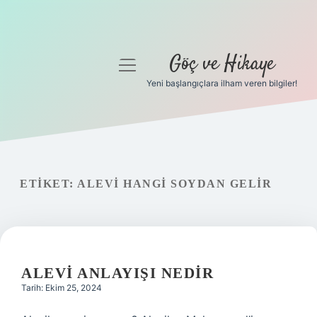
Göç ve Hikaye
menüyü
aç
Yeni başlangıçlara ilham veren bilgiler!
Anasayfa
Gizlilik Politikası
Yasal Uyarı
ETIKET:
ALEVI HANGI SOYDAN GELIR
Hakkımızda
ALEVI ANLAYIŞI NEDIR
Tarih: Ekim 25, 2024