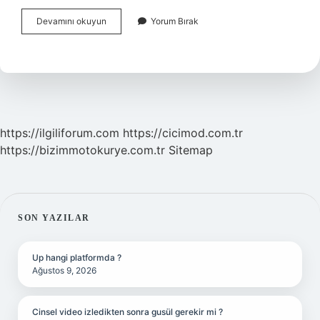
Afyon
Devamını okuyun
Yorum Bırak
Bayat
Ne
Zaman
Ilçe
Oldu
https://ilgiliforum.com
https://cicimod.com.tr
https://bizimmotokurye.com.tr
Sitemap
SIDEBAR
SON YAZILAR
Up hangi platformda ?
Ağustos 9, 2026
Cinsel video izledikten sonra gusül gerekir mi ?