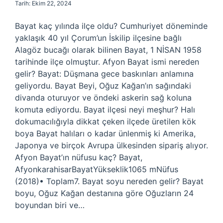
Tarih: Ekim 22, 2024
Bayat kaç yılında ilçe oldu? Cumhuriyet döneminde
yaklaşık 40 yıl Çorum’un İskilip ilçesine bağlı
Alagöz bucağı olarak bilinen Bayat, 1 NİSAN 1958
tarihinde ilçe olmuştur. Afyon Bayat ismi nereden
gelir? Bayat: Düşmana gece baskınları anlamına
geliyordu. Bayat Beyi, Oğuz Kağan’ın sağındaki
divanda oturuyor ve öndeki askerin sağ koluna
komuta ediyordu. Bayat ilçesi neyi meşhur? Halı
dokumacılığıyla dikkat çeken ilçede üretilen kök
boya Bayat halıları o kadar ünlenmiş ki Amerika,
Japonya ve birçok Avrupa ülkesinden sipariş alıyor.
Afyon Bayat’ın nüfusu kaç? Bayat,
AfyonkarahisarBayatYükseklik1065 mNüfus
(2018)• Toplam7. Bayat soyu nereden gelir? Bayat
boyu, Oğuz Kağan destanına göre Oğuzların 24
boyundan biri ve…