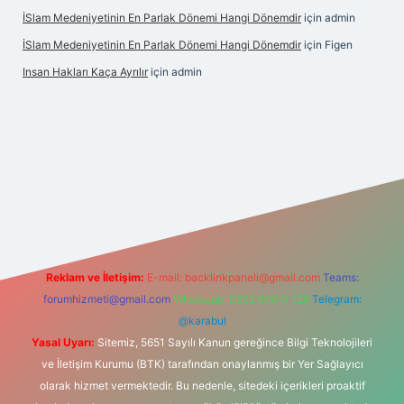
İSlam Medeniyetinin En Parlak Dönemi Hangi Dönemdir
için
admin
İSlam Medeniyetinin En Parlak Dönemi Hangi Dönemdir
için
Figen
Insan Hakları Kaça Ayrılır
için
admin
his sitesi
Reklam ve İletişim:
E-mail:
backlinkpaneli@gmail.com
Teams:
forumhizmeti@gmail.com
Whatsapp: 0262 606 0 726
Telegram:
@karabul
Yasal Uyarı:
Sitemiz, 5651 Sayılı Kanun gereğince Bilgi Teknolojileri
ve İletişim Kurumu (BTK) tarafından onaylanmış bir Yer Sağlayıcı
olarak hizmet vermektedir. Bu nedenle, sitedeki içerikleri proaktif