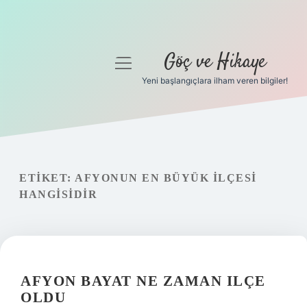
Göç ve Hikaye
menüyü
aç
Yeni başlangıçlara ilham veren bilgiler!
Anasayfa
Gizlilik Politikası
Yasal Uyarı
ETIKET:
AFYONUN EN BÜYÜK ILÇESI
HANGISIDIR
Hakkımızda
AFYON BAYAT NE ZAMAN ILÇE
OLDU