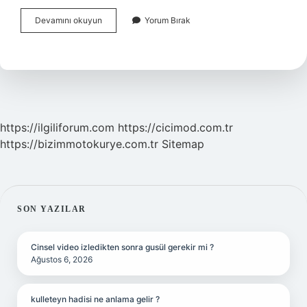
İKramiye
Devamını okuyun
Yorum Bırak
Parası
Ne
Zaman
Verilecek
https://ilgiliforum.com
https://cicimod.com.tr
https://bizimmotokurye.com.tr
Sitemap
SIDEBAR
SON YAZILAR
Cinsel video izledikten sonra gusül gerekir mi ?
Ağustos 6, 2026
kulleteyn hadisi ne anlama gelir ?