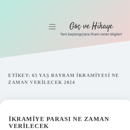
Göç ve Hikaye
menüyü
aç
Yeni başlangıçlara ilham veren bilgiler!
Anasayfa
Gizlilik Politikası
Yasal Uyarı
ETIKET:
65 YAŞ BAYRAM IKRAMIYESI NE
ZAMAN VERILECEK 2024
Hakkımızda
İKRAMIYE PARASI NE ZAMAN
VERILECEK