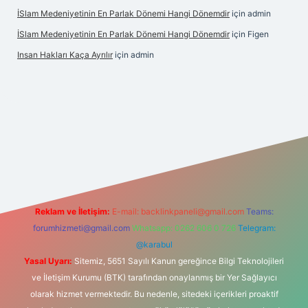
İSlam Medeniyetinin En Parlak Dönemi Hangi Dönemdir
için
admin
İSlam Medeniyetinin En Parlak Dönemi Hangi Dönemdir
için
Figen
Insan Hakları Kaça Ayrılır
için
admin
his sitesi
Reklam ve İletişim:
E-mail:
backlinkpaneli@gmail.com
Teams:
forumhizmeti@gmail.com
Whatsapp: 0262 606 0 726
Telegram:
@karabul
Yasal Uyarı:
Sitemiz, 5651 Sayılı Kanun gereğince Bilgi Teknolojileri
ve İletişim Kurumu (BTK) tarafından onaylanmış bir Yer Sağlayıcı
olarak hizmet vermektedir. Bu nedenle, sitedeki içerikleri proaktif