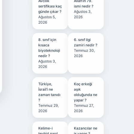
Avcılık
Allah’ın 79.
sertifikası kaç
ismi nedir ?
günde çıkar ?
Ağustos 3,
Ağustos 5,
2026
2026
8. sınıf için
6. sınıf ilgi
kısaca
zamiri nedir ?
biyoteknoloji
Temmuz 30,
nedir ?
2026
Ağustos 3,
2026
Türkiye,
Koç erkeği
İsrail’i ne
aşık
zaman tanıdı
olduğunda ne
?
yapar ?
Temmuz 29,
Temmuz 27,
2026
2026
Kelime-i
Kazancılar ne
tevhid nasıl
iş yapar ?