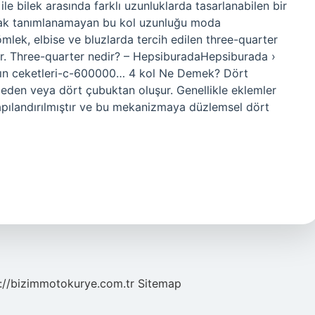
le bilek arasında farklı uzunluklarda tasarlanabilen bir
larak tanımlanamayan bu kol uzunluğu moda
gömlek, elbise ve bluzlarda tercih edilen three-quarter
ır. Three-quarter nedir? – HepsiburadaHepsiburada ›
ın ceketleri-c-600000… 4 kol Ne Demek? Dört
deden veya dört çubuktan oluşur. Genellikle eklemler
apılandırılmıştır ve bu mekanizmaya düzlemsel dört
://bizimmotokurye.com.tr
Sitemap