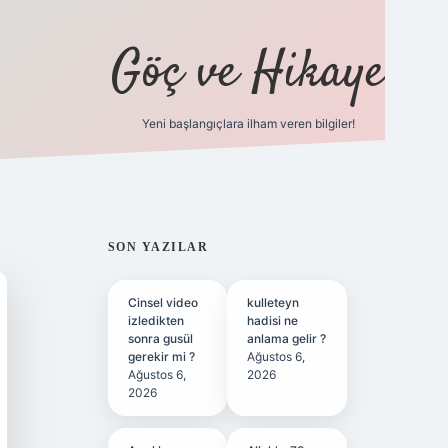
Göç ve Hikaye
Yeni başlangıçlara ilham veren bilgiler!
ilbet bahis sitesi
SIDEBAR
SON YAZILAR
Cinsel video
kulleteyn
izledikten
hadisi ne
sonra gusül
anlama gelir ?
gerekir mi ?
Ağustos 6,
Ağustos 6,
2026
2026