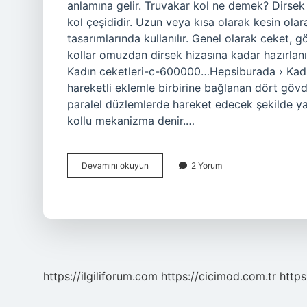
anlamına gelir. Truvakar kol ne demek? Dirsek i
kol çeşididir. Uzun veya kısa olarak kesin o
tasarımlarında kullanılır. Genel olarak ceket, 
kollar omuzdan dirsek hizasına kadar hazırlan
Kadın ceketleri-c-600000…Hepsiburada › Kad
hareketli eklemle birbirine bağlanan dört göv
paralel düzlemlerde hareket edecek şekilde y
kollu mekanizma denir.…
Ay
Devamını okuyun
2 Yorum
Kol
Ne
Demek
https://ilgiliforum.com
https://cicimod.com.tr
https