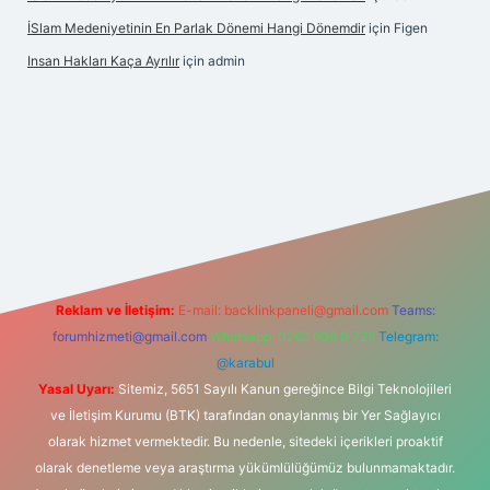
İSlam Medeniyetinin En Parlak Dönemi Hangi Dönemdir
için
Figen
Insan Hakları Kaça Ayrılır
için
admin
his sitesi
Reklam ve İletişim:
E-mail:
backlinkpaneli@gmail.com
Teams:
forumhizmeti@gmail.com
Whatsapp: 0262 606 0 726
Telegram:
@karabul
Yasal Uyarı:
Sitemiz, 5651 Sayılı Kanun gereğince Bilgi Teknolojileri
ve İletişim Kurumu (BTK) tarafından onaylanmış bir Yer Sağlayıcı
olarak hizmet vermektedir. Bu nedenle, sitedeki içerikleri proaktif
olarak denetleme veya araştırma yükümlülüğümüz bulunmamaktadır.