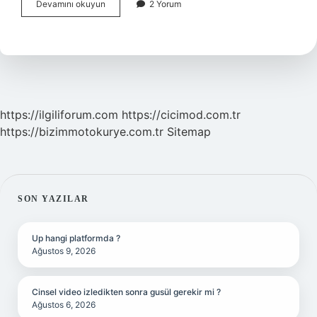
Daire
Devamını okuyun
2 Yorum
Ölçümü
Nasıl
Yapılır
https://ilgiliforum.com
https://cicimod.com.tr
https://bizimmotokurye.com.tr
Sitemap
SIDEBAR
SON YAZILAR
Up hangi platformda ?
Ağustos 9, 2026
Cinsel video izledikten sonra gusül gerekir mi ?
Ağustos 6, 2026