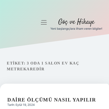
Göç ve Hikaye
menüyü
aç
Yeni başlangıçlara ilham veren bilgiler!
Anasayfa
Gizlilik Politikası
Yasal Uyarı
ETIKET:
3 ODA 1 SALON EV KAÇ
METREKAREDIR
Hakkımızda
DAIRE ÖLÇÜMÜ NASIL YAPILIR
Tarih: Eylül 19, 2024