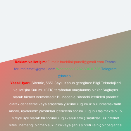
 bahis sitesi
Reklam ve İletişim:
E-mail:
backlinkpaneli@gmail.com
Teams:
forumhizmeti@gmail.com
Whatsapp: 0262 606 0 726
Telegram:
@karabul
Yasal Uyarı:
Sitemiz, 5651 Sayılı Kanun gereğince Bilgi Teknolojileri
ve İletişim Kurumu (BTK) tarafından onaylanmış bir Yer Sağlayıcı
olarak hizmet vermektedir. Bu nedenle, sitedeki içerikleri proaktif
olarak denetleme veya araştırma yükümlülüğümüz bulunmamaktadır.
Ancak, üyelerimiz yazdıkları içeriklerin sorumluluğunu taşımakta olup,
siteye üye olarak bu sorumluluğu kabul etmiş sayılırlar. Bu internet
sitesi, herhangi bir marka, kurum veya şahıs şirketi ile hiçbir bağlantısı