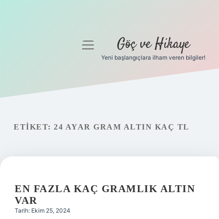
Göç ve Hikaye
menüyü
aç
Yeni başlangıçlara ilham veren bilgiler!
Anasayfa
Gizlilik Politikası
Yasal Uyarı
ETIKET:
24 AYAR GRAM ALTIN KAÇ TL
Hakkımızda
EN FAZLA KAÇ GRAMLIK ALTIN
VAR
Tarih: Ekim 25, 2024