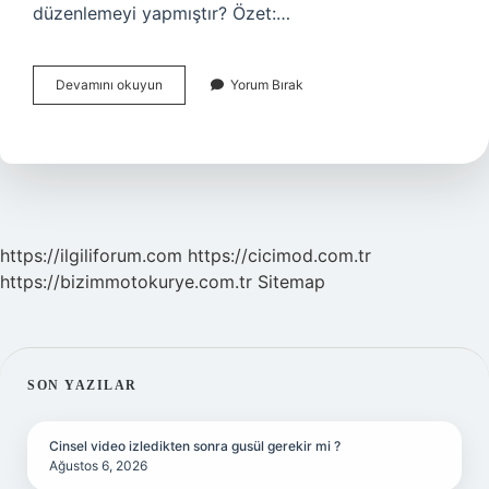
düzenlemeyi yapmıştır? Özet:…
Başkomutanlık
Devamını okuyun
Yorum Bırak
Yetkisi
Hangi
Savaştan
Sonra
Verildi
https://ilgiliforum.com
https://cicimod.com.tr
https://bizimmotokurye.com.tr
Sitemap
SIDEBAR
SON YAZILAR
Cinsel video izledikten sonra gusül gerekir mi ?
Ağustos 6, 2026