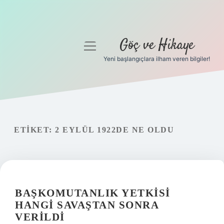
Göç ve Hikaye
menüyü
aç
Yeni başlangıçlara ilham veren bilgiler!
Anasayfa
Gizlilik Politikası
Yasal Uyarı
ETIKET:
2 EYLÜL 1922DE NE OLDU
Hakkımızda
BAŞKOMUTANLIK YETKISI
HANGI SAVAŞTAN SONRA
VERILDI