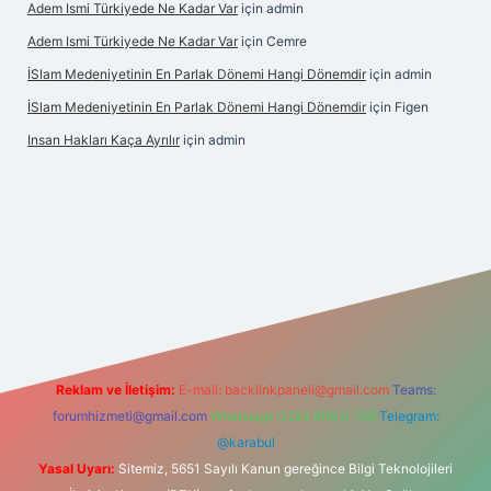
Adem Ismi Türkiyede Ne Kadar Var
için
admin
Adem Ismi Türkiyede Ne Kadar Var
için
Cemre
İSlam Medeniyetinin En Parlak Dönemi Hangi Dönemdir
için
admin
İSlam Medeniyetinin En Parlak Dönemi Hangi Dönemdir
için
Figen
Insan Hakları Kaça Ayrılır
için
admin
is sitesi
Reklam ve İletişim:
E-mail:
backlinkpaneli@gmail.com
Teams:
forumhizmeti@gmail.com
Whatsapp: 0262 606 0 726
Telegram:
@karabul
Yasal Uyarı:
Sitemiz, 5651 Sayılı Kanun gereğince Bilgi Teknolojileri