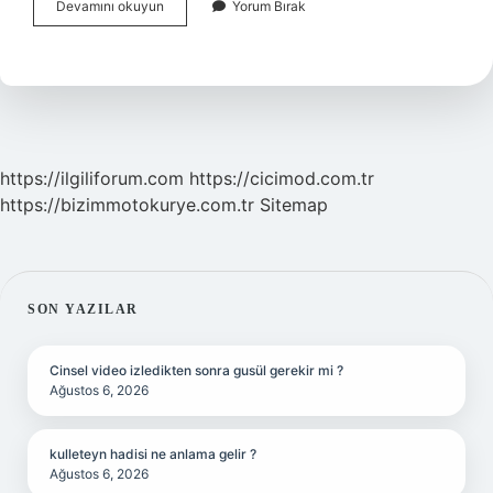
İNgilizce
Devamını okuyun
Yorum Bırak
Aylar
Ne
Demek
https://ilgiliforum.com
https://cicimod.com.tr
https://bizimmotokurye.com.tr
Sitemap
SIDEBAR
SON YAZILAR
Cinsel video izledikten sonra gusül gerekir mi ?
Ağustos 6, 2026
kulleteyn hadisi ne anlama gelir ?
Ağustos 6, 2026