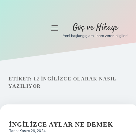
Göç ve Hikaye
menüyü
aç
Yeni başlangıçlara ilham veren bilgiler!
Anasayfa
Gizlilik Politikası
Yasal Uyarı
ETIKET:
12 İNGILIZCE OLARAK NASIL
YAZILIYOR
Hakkımızda
İNGILIZCE AYLAR NE DEMEK
Tarih: Kasım 26, 2024