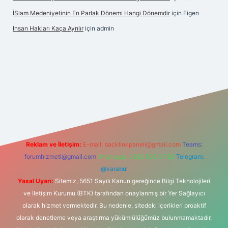
İSlam Medeniyetinin En Parlak Dönemi Hangi Dönemdir
için
Figen
Insan Hakları Kaça Ayrılır
için
admin
his sitesi
Reklam ve İletişim:
E-mail:
backlinkpaneli@gmail.com
Teams:
forumhizmeti@gmail.com
Whatsapp: 0262 606 0 726
Telegram:
@karabul
Yasal Uyarı:
Sitemiz, 5651 Sayılı Kanun gereğince Bilgi Teknolojileri
ve İletişim Kurumu (BTK) tarafından onaylanmış bir Yer Sağlayıcı
olarak hizmet vermektedir. Bu nedenle, sitedeki içerikleri proaktif
olarak denetleme veya araştırma yükümlülüğümüz bulunmamaktadır.