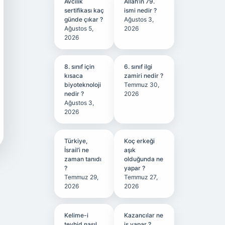
Avcılık
Allah’ın 79.
sertifikası kaç
ismi nedir ?
günde çıkar ?
Ağustos 3,
Ağustos 5,
2026
2026
8. sınıf için
6. sınıf ilgi
kısaca
zamiri nedir ?
biyoteknoloji
Temmuz 30,
nedir ?
2026
Ağustos 3,
2026
Türkiye,
Koç erkeği
İsrail’i ne
aşık
zaman tanıdı
olduğunda ne
?
yapar ?
Temmuz 29,
Temmuz 27,
2026
2026
Kelime-i
Kazancılar ne
tevhid nasıl
iş yapar ?