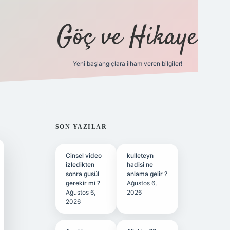
Göç ve Hikaye
Yeni başlangıçlara ilham veren bilgiler!
ilbet bahis sitesi
SIDEBAR
SON YAZILAR
Cinsel video
kulleteyn
izledikten
hadisi ne
sonra gusül
anlama gelir ?
gerekir mi ?
Ağustos 6,
Ağustos 6,
2026
2026