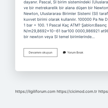
dayanır. Pascal, SI birim sistemindeki (Uluslara
ve bir metrekarelik bir alana düşen bir Newton
Newton, Uluslararası Birimler Sistemi (SI) tar
kuvvet birimi olarak kullanılır. 100000 Pa Ne D
1 bar = 100. 1 Pascal Kaç ATM? Şablon:Basınç 
N/m29,8692×10−61 bar100 0000,986921 at98 0
bir newton veya SI temel birimlerinde…
Güç
Devamını okuyun
Yorum Bırak
Birimi
Pascal
Mıdır
https://ilgiliforum.com
https://cicimod.com.tr
https